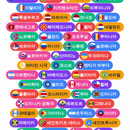
이탈리아
리히텐슈타인
리투아니아
룩셈부르크
라트비아
모나코
몰도바
몬테네그로
북마케도니아
몰타
네덜란드
노르웨이
폴란드
포르투갈
루마니아
세르비아
러시아
스웨덴
슬로베니아
슬로바키아
산마리노
우크라이나
바티칸 시국
코소보
앤티가 바부다
아르헨티나
바베이도스
볼리비아
브라질
바하마
벨리즈
캐나다
칠레
콜롬비아
코스타리카
쿠바
도미니카
도미니카 공화국
에콰도르
그레나다
과테말라
가이아나
온두라스
아이티
자메이카
세인트키츠 네비스
세인트루시아