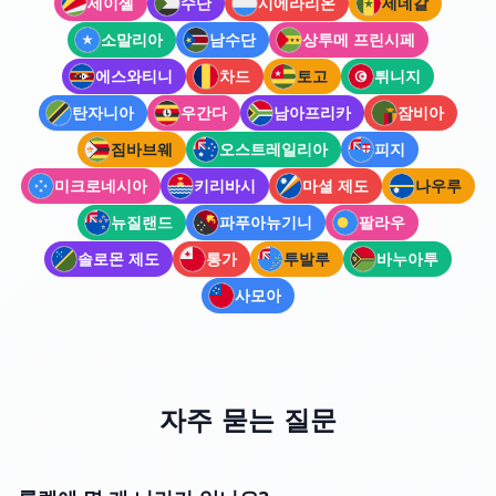
세이셸
수단
시에라리온
세네갈
소말리아
남수단
상투메 프린시페
에스와티니
차드
토고
튀니지
탄자니아
우간다
남아프리카
잠비아
짐바브웨
오스트레일리아
피지
미크로네시아
키리바시
마셜 제도
나우루
뉴질랜드
파푸아뉴기니
팔라우
솔로몬 제도
통가
투발루
바누아투
사모아
자주 묻는 질문