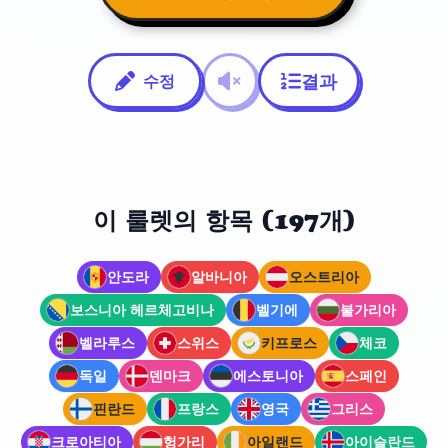
결과
수정
이 룰렛의 항목 (197개)
안도라
알바니아
오스트리아
보스니아 헤르체고비나
벨기에
불가리아
벨라루스
스위스
키프로스
체코
독일
덴마크
에스토니아
스페인
핀란드
프랑스
영국
그리스
크로아티아
헝가리
아일랜드
아이슬란드