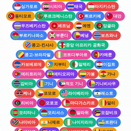
싱가포르
시리아
태국
타지키스탄
동티모르
투르크메니스탄
튀르키예
대만
우즈베키스탄
베트남
예멘
앙골라
부르키나파소
부룬디
베냉
보츠와나
콩고-킨샤사
중앙 아프리카 공화국
콩고-브라자빌
코트디부아르
카메룬
카보베르데
지부티
알제리
이집트
에리트리아
에티오피아
가봉
가나
감비아
기니
적도 기니
기니비사우
케냐
코모로
라이베리아
레소토
리비아
모로코
마다가스카르
말리
모리타니
모리셔스
말라위
모잠비크
나미비아
니제르
나이지리아
르완다