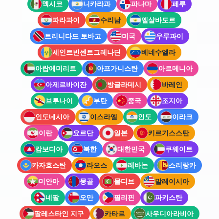
멕시코
니카라과
파나마
페루
파라과이
수리남
엘살바도르
트리니다드 토바고
미국
우루과이
세인트빈센트그레나딘
베네수엘라
아랍에미리트
아프가니스탄
아르메니아
아제르바이잔
방글라데시
바레인
브루나이
부탄
중국
조지아
인도네시아
이스라엘
인도
이라크
이란
요르단
일본
키르기스스탄
캄보디아
북한
대한민국
쿠웨이트
카자흐스탄
라오스
레바논
스리랑카
미얀마
몽골
몰디브
말레이시아
네팔
오만
필리핀
파키스탄
팔레스타인 지구
카타르
사우디아라비아