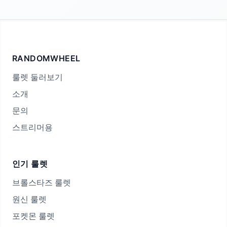
RANDOMWHEEL
룰렛 둘러보기
소개
문의
스트리머용
인기 룰렛
브롤스타즈 룰렛
원신 룰렛
포켓몬 룰렛