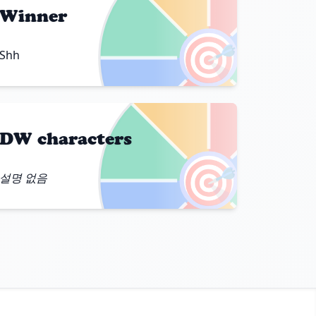
Winner
🎯
Shh
DW characters
🎯
설명 없음