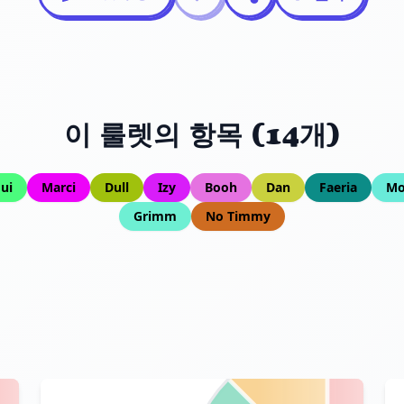
이 룰렛의 항목 (14개)
ui
Marci
Dull
Izy
Booh
Dan
Faeria
Mo
Grimm
No Timmy