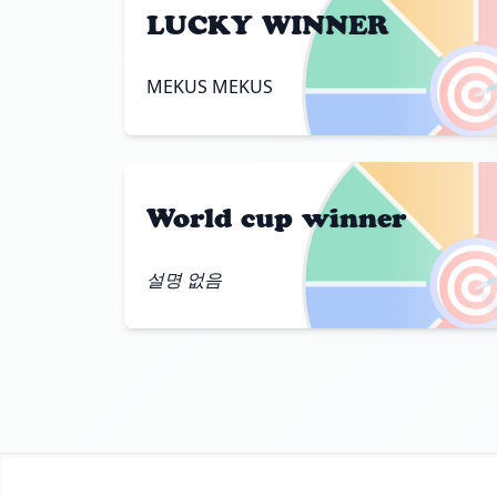
LUCKY WINNER

MEKUS MEKUS
World cup winner

설명 없음