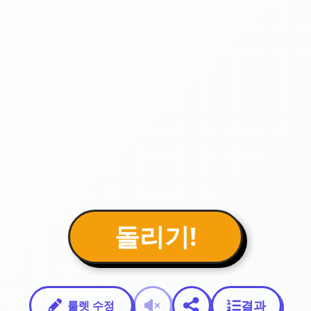
돌리기!
결과
룰렛 수정