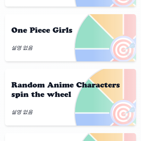
One Piece Girls
🎯
설명 없음
Random Anime Characters
spin the wheel
🎯
설명 없음