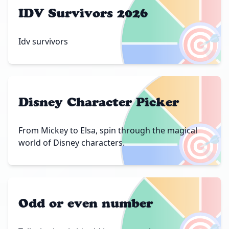
IDV Survivors 2026
🎯
Idv survivors
Disney Character Picker
🎯
From Mickey to Elsa, spin through the magical
world of Disney characters.
Odd or even number