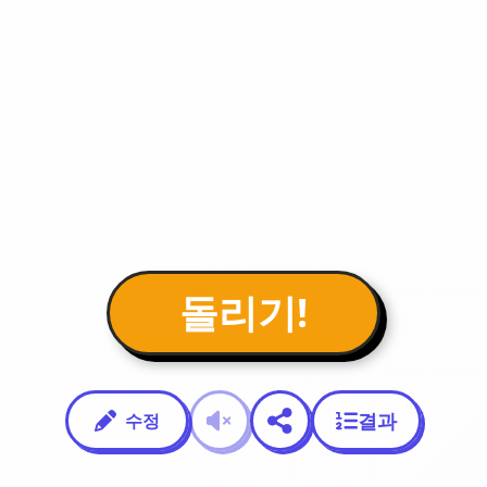
돌리기!
결과
수정