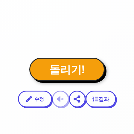
돌리기!
결과
수정