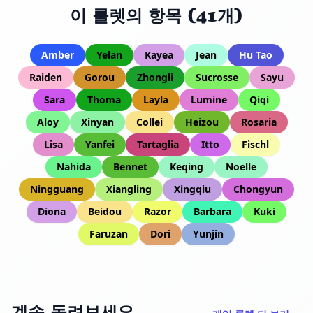
이 룰렛의 항목 (41개)
Amber
Yelan
Kayea
Jean
Hu Tao
Raiden
Gorou
Zhongli
Sucrosse
Sayu
Sara
Thoma
Layla
Lumine
Qiqi
Aloy
Xinyan
Collei
Heizou
Rosaria
Lisa
Yanfei
Tartaglia
Itto
Fischl
Nahida
Bennet
Keqing
Noelle
Ningguang
Xiangling
Xingqiu
Chongyun
Diona
Beidou
Razor
Barbara
Kuki
Faruzan
Dori
Yunjin
계속 돌려보세요