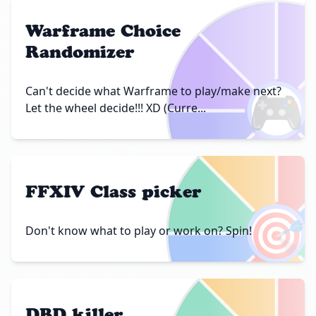
Warframe Choice
Randomizer
🎮
Can't decide what Warframe to play/make next?
Let the wheel decide!!! XD (Curre...
FFXIV Class picker
🎯
Don't know what to play or work on? Spin!
DBD killer