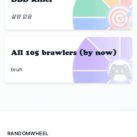
🎯
설명 없음
All 105 brawlers (by now)
🎮
bruh
RANDOMWHEEL