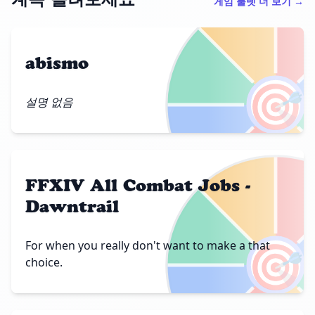
게임 룰렛 더 보기 →
abismo
🎯
설명 없음
FFXIV All Combat Jobs -
Dawntrail
🎯
For when you really don't want to make a that
choice.