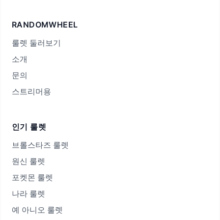
RANDOMWHEEL
룰렛 둘러보기
소개
문의
스트리머용
인기 룰렛
브롤스타즈 룰렛
원신 룰렛
포켓몬 룰렛
나라 룰렛
예 아니오 룰렛