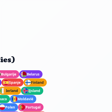
ies)
Bulgarije
Belarus
Spanje
Finland
Ierland
IJsland
aco
Moldavië
Polen
Portugal