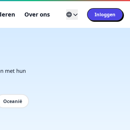
deren
Over ons
Inloggen
den met hun
Oceanië