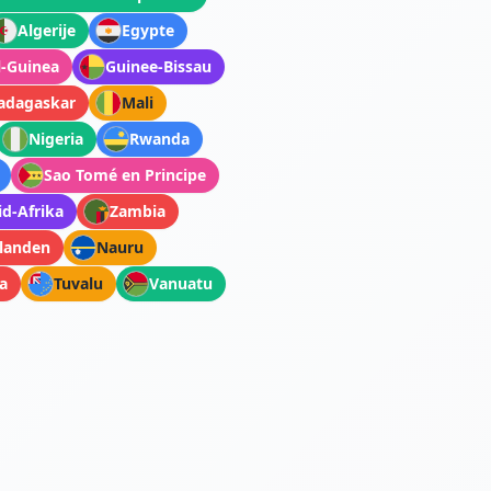
Algerije
Egypte
l-Guinea
Guinee-Bissau
adagaskar
Mali
Nigeria
Rwanda
Sao Tomé en Principe
id-Afrika
Zambia
ilanden
Nauru
a
Tuvalu
Vanuatu