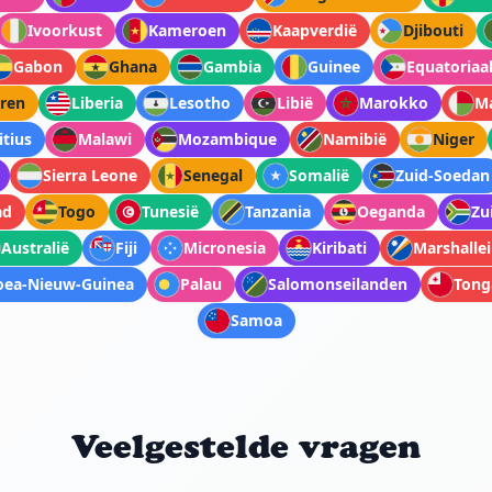
Ivoorkust
Kameroen
Kaapverdië
Djibouti
Gabon
Ghana
Gambia
Guinee
Equatoriaa
ren
Liberia
Lesotho
Libië
Marokko
M
tius
Malawi
Mozambique
Namibië
Niger
Sierra Leone
Senegal
Somalië
Zuid-Soedan
ad
Togo
Tunesië
Tanzania
Oeganda
Zu
Australië
Fiji
Micronesia
Kiribati
Marshalle
oea-Nieuw-Guinea
Palau
Salomonseilanden
Tong
Samoa
Veelgestelde vragen