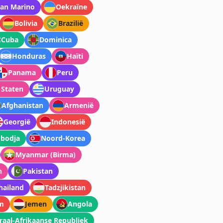
an Marino
Oekraïne
Bolivia
Brazilië
Cuba
Dominica
Honduras
Haïti
Panama
Peru
 Staten
Uruguay
Afghanistan
Armenië
Georgië
Indonesië
bodja
Noord-Korea
Myanmar (Birma)
n
Pakistan
hailand
Tadzjikistan
m
Jemen
Angola
raal-Afrikaanse Republiek