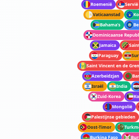
Roemenië
Servië
Vaticaanstad
Ko
Bahama’s
Be
Dominicaanse Republ
Jamaica
Sain
Paraguay
Su
Saint Vincent en de Gre
Azerbeidzjan
Ba
Israël
India
Zuid-Korea
Ko
Mongolië
Palestijnse gebieden
Oost-Timor
Turkm
Burkina Faso
Bur