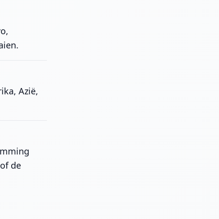
o,
aien.
ika, Azië,
temming
 of de