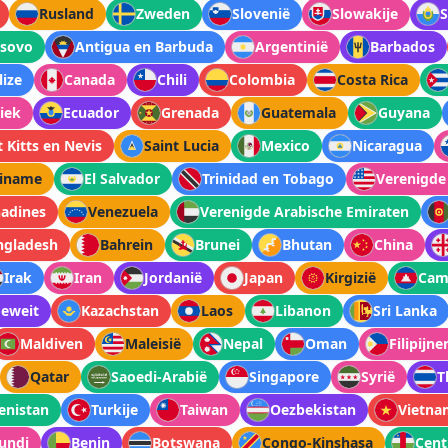
Rusland
Zweden
Slovenië
Slowakije
S
sovo
Antigua en Barbuda
Argentinië
Barbados
lize
Canada
Chili
Colombia
Costa Rica
iek
Ecuador
Grenada
Guatemala
Guyana
t Kitts en Nevis
Saint Lucia
Mexico
Nicaragua
riname
El Salvador
Trinidad en Tobago
Verenigde
nadines
Venezuela
Verenigde Arabische Emiraten
ngladesh
Bahrein
Brunei
Bhutan
China
Irak
Iran
Jordanië
Japan
Kirgizië
Cam
eweit
Kazachstan
Laos
Libanon
Sri Lanka
Maldiven
Maleisië
Nepal
Oman
Filipijne
Qatar
Saoedi-Arabië
Singapore
Syrië
T
enistan
Turkije
Taiwan
Oezbekistan
Vietna
undi
Benin
Botswana
Congo-Kinshasa
Cent