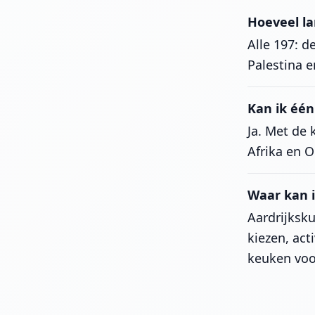
Hoeveel la
Alle 197: d
Palestina e
Kan ik één
Ja. Met de 
Afrika en O
Waar kan i
Aardrijksk
kiezen, act
keuken voo