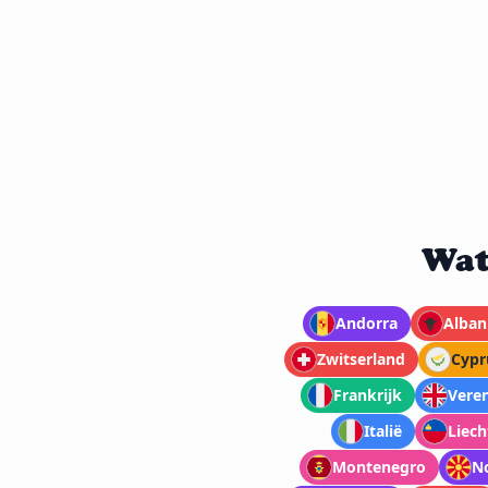
Wat
Andorra
Alban
Zwitserland
Cypr
Frankrijk
Veren
Italië
Liech
Montenegro
N