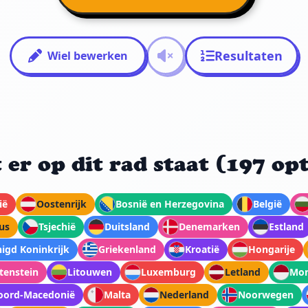
Resultaten
Wiel bewerken
 er op dit rad staat (197 opt
ië
Oostenrijk
Bosnië en Herzegovina
België
us
Tsjechië
Duitsland
Denemarken
Estland
igd Koninkrijk
Griekenland
Kroatië
Hongarije
tenstein
Litouwen
Luxemburg
Letland
Mon
oord-Macedonië
Malta
Nederland
Noorwegen