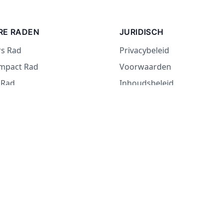
RE RADEN
JURIDISCH
rs Rad
Privacybeleid
Impact Rad
Voorwaarden
 Rad
Inhoudsbeleid
d
 Rad
 eten wiel
of durven wiel
© 