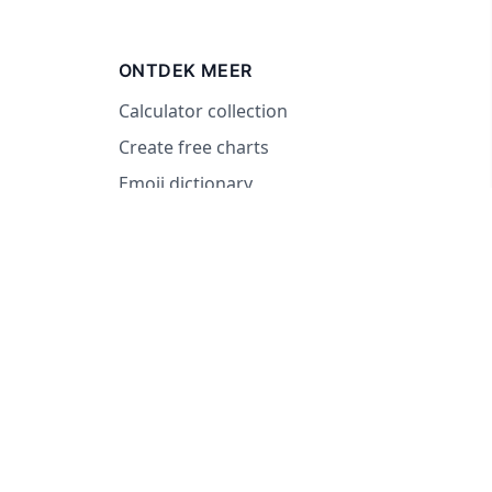
ONTDEK MEER
Calculator collection
Create free charts
Emoji dictionary
2026 RandomWheel. Beslissingen nemen kan ook leuk zijn.