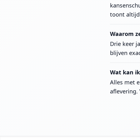
kansenschu
toont altij
Waarom ze
Drie keer j
blijven exa
Wat kan i
Alles met 
aflevering.