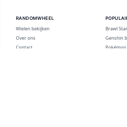
RANDOMWHEEL
POPULAI
Wielen bekijken
Brawl Sta
Over ons
Genshin 
Contact
Pokémon
Voor streamers
Landenra
Ja of Nee
Wat zal ik
Waarheid 