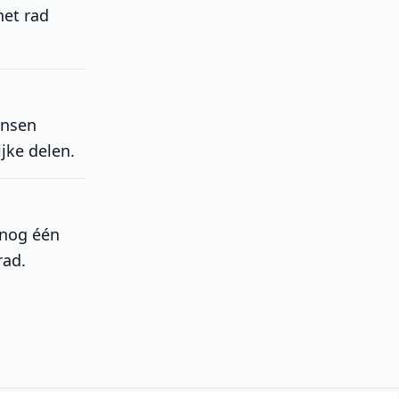
het rad
ansen
ijke delen.
 nog één
rad.