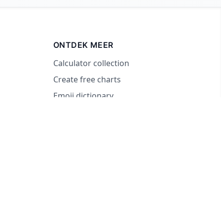
ONTDEK MEER
Calculator collection
Create free charts
Emoji dictionary
2026 RandomWheel. Beslissingen nemen kan ook leuk zijn.