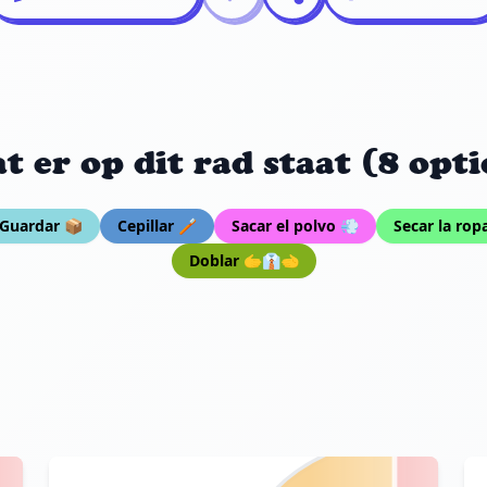
t er op dit rad staat (8 opti
Guardar 📦
Cepillar 🪥
Sacar el polvo 💨
Secar la rop
Doblar 🫱👔🫲