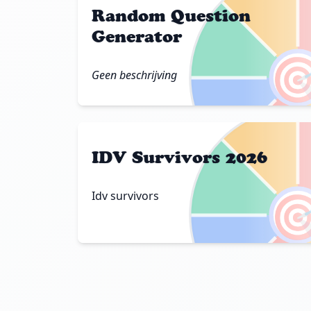
Random Question
Generator

Geen beschrijving
IDV Survivors 2026

Idv survivors