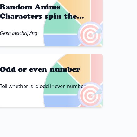
Random Anime
Characters spin the
wheel
🎯
Geen beschrijving
Odd or even number
🎯
Tell whether is id odd ir even number