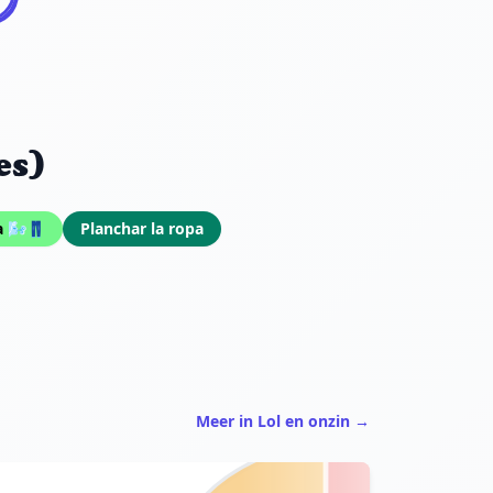
es)
a 🌬️👖
Planchar la ropa
Meer in Lol en onzin →