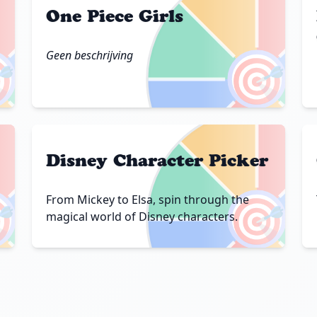
One Piece Girls
Geen beschrijving

🎯
Disney Character Picker

🎯
From Mickey to Elsa, spin through the
magical world of Disney characters.