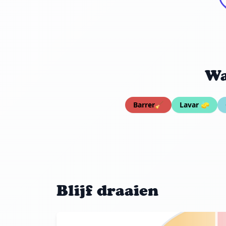
Wa
Barrer🧹
Lavar 🧽
Blijf draaien