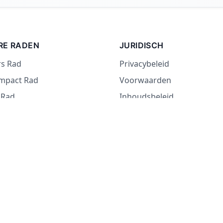
RE RADEN
JURIDISCH
rs Rad
Privacybeleid
Impact Rad
Voorwaarden
 Rad
Inhoudsbeleid
d
 Rad
 eten wiel
of durven wiel
© 