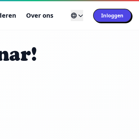
deren
Over ons
Inloggen
nar!