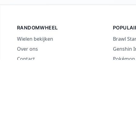
RANDOMWHEEL
POPULAI
Wielen bekijken
Brawl Sta
Over ons
Genshin 
Contact
Pokémon
Voor streamers
Landenra
Ja of Nee
Wat zal ik
Waarheid 