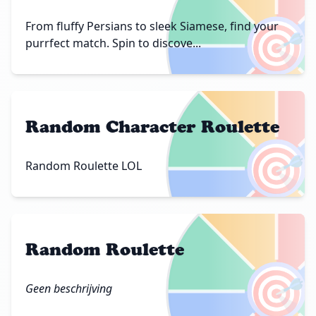
🎯
From fluffy Persians to sleek Siamese, find your
purrfect match. Spin to discove...
Random Character Roulette
🎯
Random Roulette LOL
Random Roulette
🎯
Geen beschrijving