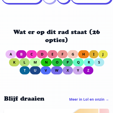
Wat er op dit rad staat (26
opties)
A
B
C
D
E
F
G
H
I
J
K
L
M
N
O
P
Q
R
S
T
U
V
W
X
Y
Z
Blijf draaien
Meer in Lol en onzin →