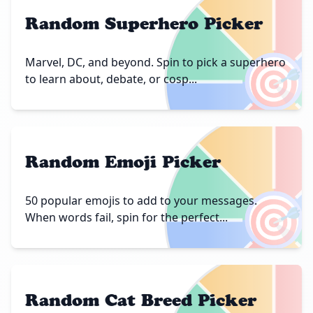
Random Superhero Picker
🎯
Marvel, DC, and beyond. Spin to pick a superhero
to learn about, debate, or cosp...
Random Emoji Picker
🎯
50 popular emojis to add to your messages.
When words fail, spin for the perfect...
Random Cat Breed Picker