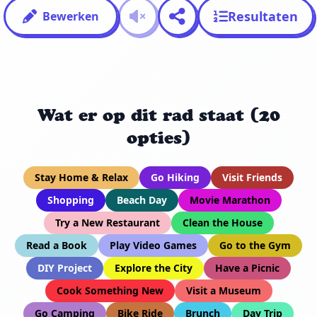
Resultaten
Bewerken
Wat er op dit rad staat (20
opties)
Stay Home & Relax
Go Hiking
Visit Friends
Shopping
Beach Day
Movie Marathon
Try a New Restaurant
Clean the House
Read a Book
Play Video Games
Go to the Gym
DIY Project
Explore the City
Have a Picnic
Cook Something New
Visit a Museum
Go Camping
Bike Ride
Brunch
Day Trip