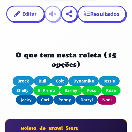
Resultados
Editar
O que tem nesta roleta (15
opções)
Brock
Bull
Colt
Dynamike
Jessie
Shelly
El Primo
Barley
Poco
Rosa
Jacky
Carl
Penny
Darryl
Nani
Roleta de Brawl Stars