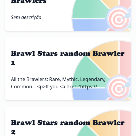
Brawlers
🎯
Sem descrição
Brawl Stars random Brawler
1
🎯
All the Brawlers: Rare, Mythic, Legendary,
Common... <p>If you <a href='https://...
Brawl Stars random Brawler
2