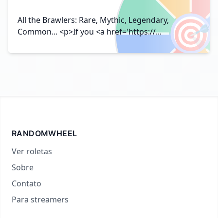
🎯
All the Brawlers: Rare, Mythic, Legendary,
Common... <p>If you <a href='https://...
RANDOMWHEEL
Ver roletas
Sobre
Contato
Para streamers