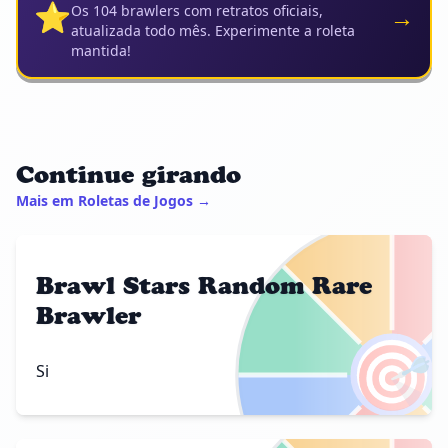
⭐
→
Os 104 brawlers com retratos oficiais,
atualizada todo mês. Experimente a roleta
mantida!
Continue girando
Mais em Roletas de Jogos →
Brawl Stars Random Rare
Brawler
🎯
Si