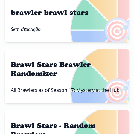
brawler brawl stars
🎯
Sem descrição
Brawl Stars Brawler
Randomizer
🎯
All Brawlers as of Season 17: Mystery at the Hub
Brawl Stars - Random