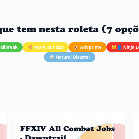
que tem nesta roleta (7 opçõ
Jailbreak
🍕 Work at Pizza
🐹 Adopt me
🐱‍👤 Ninja 
🌩️ Natural Disaster
FFXIV All Combat Jobs
- Dawntrail