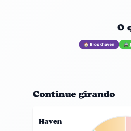
O 
🏠 Brookhaven
🚔 
Continue girando
Haven