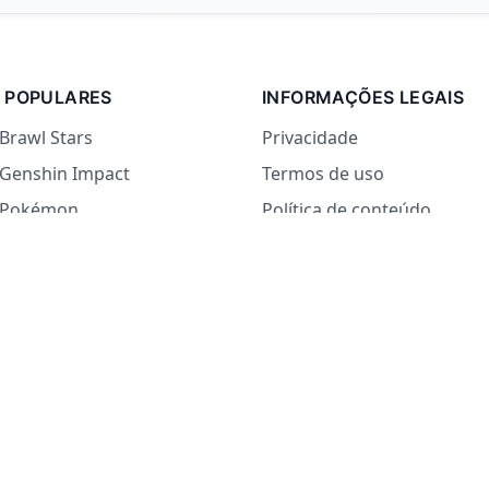
 POPULARES
INFORMAÇÕES LEGAIS
 Brawl Stars
Privacidade
 Genshin Impact
Termos de uso
e Pokémon
Política de conteúdo
 países
 Sim ou Não
o Que Comer
rdade ou Desafio