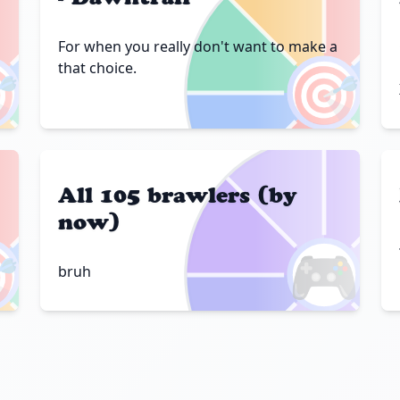
For when you really don't want to make a

🎯
that choice.
All 105 brawlers (by
now)

🎮
bruh