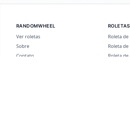
RANDOMWHEEL
ROLETAS
Ver roletas
Roleta de
Sobre
Roleta de
Contato
Roleta d
Para streamers
Roleta de
Roleta do
Roleta d
Roleta Ve