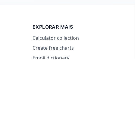
EXPLORAR MAIS
Calculator collection
Create free charts
Emoji dictionary
© 2026 RandomWheel. Decidir nunca foi tão divertido.