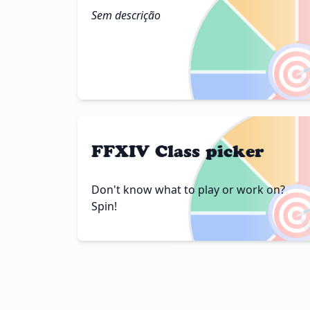
Sem descrição

FFXIV Class picker
Don't know what to play or work on?

Spin!