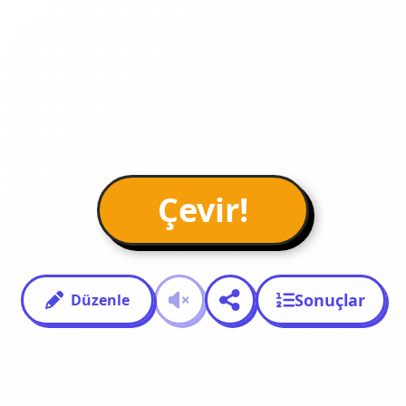
Çevir!
Sonuçlar
Düzenle