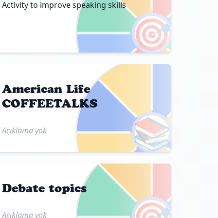
Activity to improve speaking skills
🎯
American Life
COFFEETALKS
📚
Açıklama yok
Debate topics
🎯
Açıklama yok