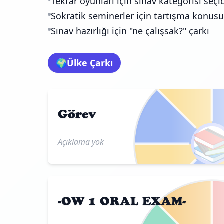
Tekrar oyunları için sınav kategorisi seçic
Sokratik seminerler için tartışma konusu
Sınav hazırlığı için "ne çalışsak?" çarkı
🌍
Ülke Çarkı
Görev

Açıklama yok
-OW 1 ORAL EXAM-