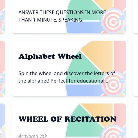

🎯
ANSWER THESE QUESTIONS IN MORE
THAN 1 MINUTE, SPEAKING.
Alphabet Wheel
Spin the wheel and discover the letters of

🎯
the alphabet! Perfect for educational...
WHEEL OF RECITATION

🎯
Açıklama yok