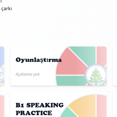
i
 çarkı
Oyunlaştırma

🎄
Açıklama yok
B1 SPEAKING
PRACTICE