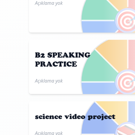
Açıklama yok

B2 SPEAKING
PRACTICE

Açıklama yok
science video project

Açıklama yok