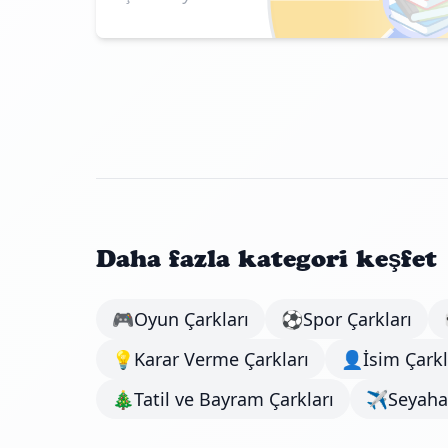
Daha fazla kategori keşfet
🎮
Oyun Çarkları
⚽
Spor Çarkları
💡
Karar Verme Çarkları
👤
İsim Çarkl
🎄
Tatil ve Bayram Çarkları
✈️
Seyahat