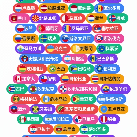
卢森堡
拉脱维亚
摩纳哥
摩尔多瓦
黑山
北马其顿
马耳他
荷兰
挪威
波兰
葡萄牙
罗马尼亚
塞尔维亚
俄罗斯
瑞典
斯洛文尼亚
斯洛伐克
圣马力诺
乌克兰
梵蒂冈
科索沃
安提瓜和巴布达
阿根廷
巴巴多斯
玻利维亚
巴西
巴哈马
伯利兹
加拿大
智利
哥伦比亚
哥斯达黎加
古巴
多米尼克
多米尼加共和国
厄瓜多尔
格林纳达
危地马拉
圭亚那
洪都拉斯
海地
牙买加
圣基茨和尼维斯
圣卢西亚
墨西哥
尼加拉瓜
巴拿马
秘鲁
巴拉圭
苏里南
萨尔瓦多