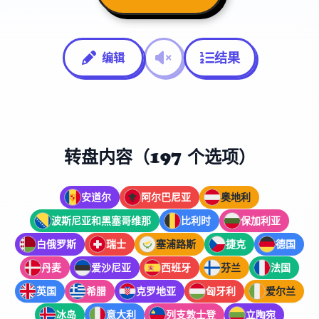
结果
编辑
转盘内容（197 个选项）
安道尔
阿尔巴尼亚
奥地利
波斯尼亚和黑塞哥维那
比利时
保加利亚
白俄罗斯
瑞士
塞浦路斯
捷克
德国
丹麦
爱沙尼亚
西班牙
芬兰
法国
英国
希腊
克罗地亚
匈牙利
爱尔兰
冰岛
意大利
列支敦士登
立陶宛