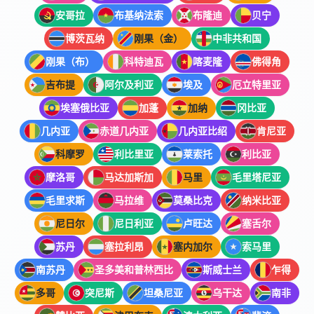
安哥拉
布基纳法索
布隆迪
贝宁
博茨瓦纳
刚果（金）
中非共和国
刚果（布）
科特迪瓦
喀麦隆
佛得角
吉布提
阿尔及利亚
埃及
厄立特里亚
埃塞俄比亚
加蓬
加纳
冈比亚
几内亚
赤道几内亚
几内亚比绍
肯尼亚
科摩罗
利比里亚
莱索托
利比亚
摩洛哥
马达加斯加
马里
毛里塔尼亚
毛里求斯
马拉维
莫桑比克
纳米比亚
尼日尔
尼日利亚
卢旺达
塞舌尔
苏丹
塞拉利昂
塞内加尔
索马里
南苏丹
圣多美和普林西比
斯威士兰
乍得
多哥
突尼斯
坦桑尼亚
乌干达
南非