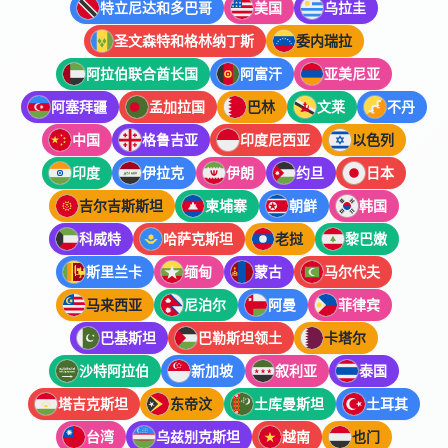
特立尼达和多巴哥
美国
乌拉圭
圣文森特和格林纳丁斯
委内瑞拉
阿拉伯联合酋长国
阿富汗
亚美尼亚
阿塞拜疆
孟加拉国
巴林
文莱
不丹
中国
格鲁吉亚
印度尼西亚
以色列
印度
伊拉克
伊朗
约旦
日本
吉尔吉斯斯坦
柬埔寨
朝鲜
韩国
科威特
哈萨克斯坦
老挝
黎巴嫩
斯里兰卡
缅甸
蒙古
马尔代夫
马来西亚
尼泊尔
阿曼
菲律宾
巴基斯坦
巴勒斯坦领土
卡塔尔
沙特阿拉伯
新加坡
叙利亚
泰国
塔吉克斯坦
东帝汶
土库曼斯坦
土耳其
台湾
乌兹别克斯坦
越南
也门