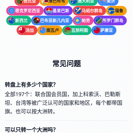
赞比亚
津巴布韦
澳大利亚
斐济
密克罗尼西亚
基里巴斯
马绍尔群岛
瑙鲁
新西兰
巴布亚新几内亚
帕劳
所罗门群岛
汤加
图瓦卢
瓦努阿图
萨摩亚
常见问题
转盘上有多少个国家？
全部197个：联合国会员国，加上科索沃、巴勒斯
坦、台湾等被广泛认可的国家和地区，每个都带国
旗。也可以按大洲转。
可以只转一个大洲吗？