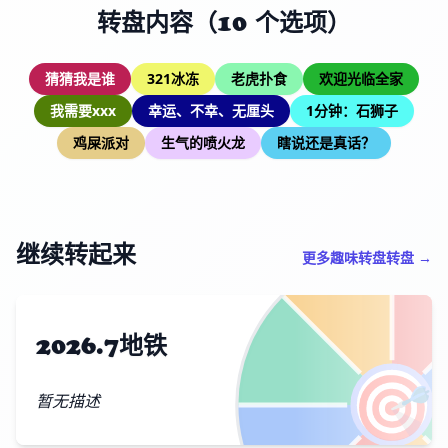
转盘内容（10 个选项）
猜猜我是谁
321冰冻
老虎扑食
欢迎光临全家
我需要xxx
幸运、不幸、无厘头
1分钟：石狮子
鸡屎派对
生气的喷火龙
瞎说还是真话？
继续转起来
更多趣味转盘转盘 →
2026.7地铁
🎯
暂无描述