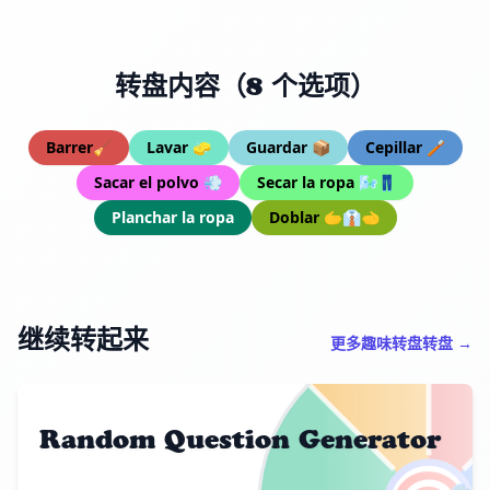
转盘内容（8 个选项）
Barrer🧹
Lavar 🧽
Guardar 📦
Cepillar 🪥
Sacar el polvo 💨
Secar la ropa 🌬️👖
Planchar la ropa
Doblar 🫱👔🫲
继续转起来
更多趣味转盘转盘 →
Random Question Generator