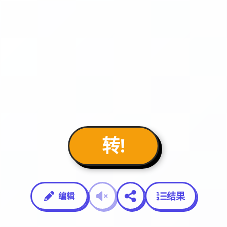
转!
结果
编辑