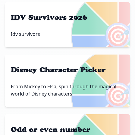
IDV Survivors 2026
🎯
Idv survivors
Disney Character Picker
🎯
From Mickey to Elsa, spin through the magical
world of Disney characters.
Odd or even number