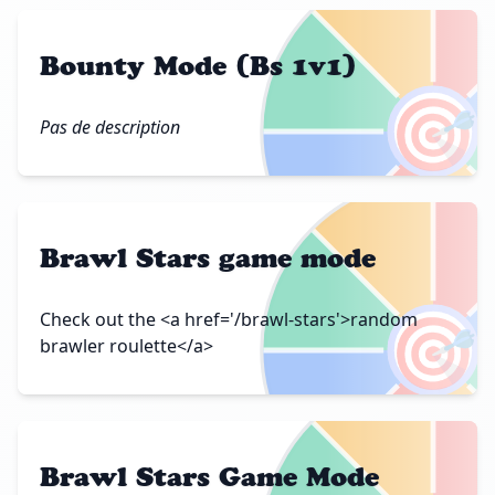
Bounty Mode (Bs 1v1)
🎯
Pas de description
Brawl Stars game mode
🎯
Check out the <a href='/brawl-stars'>random
brawler roulette</a>
Brawl Stars Game Mode