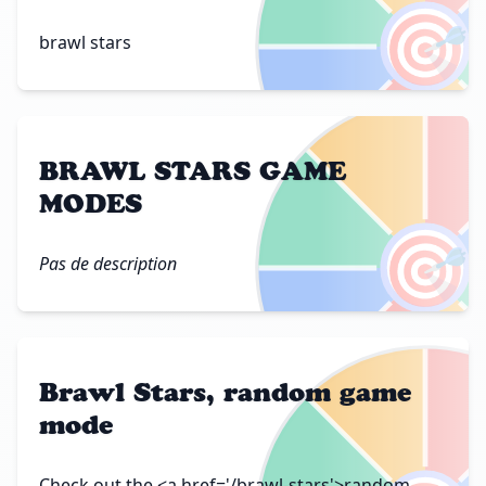
🎯
brawl stars
BRAWL STARS GAME
MODES
🎯
Pas de description
Brawl Stars, random game
mode
Check out the <a href='/brawl-stars'>random