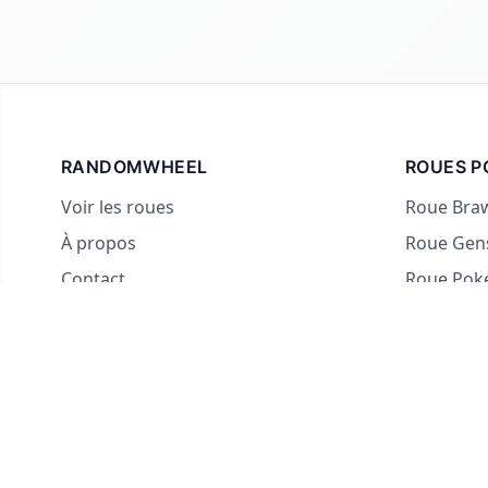
RANDOMWHEEL
ROUES P
Voir les roues
Roue Braw
À propos
Roue Gen
Contact
Roue Po
Pour les streamers
Roue des 
Roue Oui
Roue Quo
Roue Acti