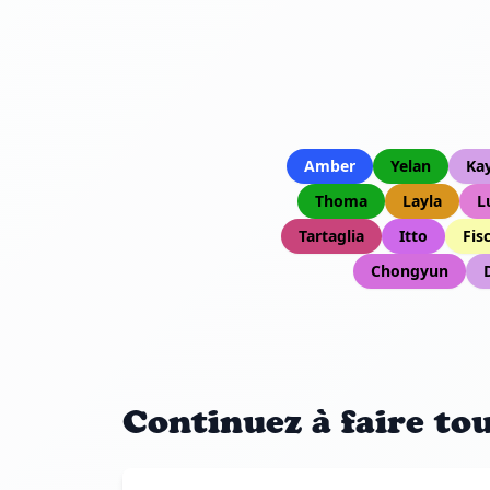
Amber
Yelan
Ka
Thoma
Layla
L
Tartaglia
Itto
Fis
Chongyun
Continuez à faire to