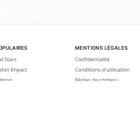
OPULAIRES
MENTIONS LÉGALES
l Stars
Confidentialité
shin Impact
Conditions d'utilisation
kémon
Règles de contenu
pays
 ou Non
i manger
on ou Vérité