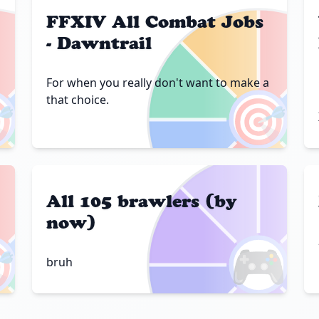
FFXIV All Combat Jobs
- Dawntrail
For when you really don't want to make a

🎯
that choice.
All 105 brawlers (by
now)

🎮
bruh