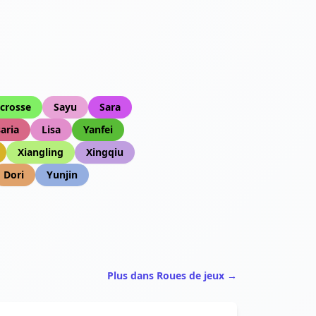
crosse
Sayu
Sara
aria
Lisa
Yanfei
Xiangling
Xingqiu
Dori
Yunjin
Plus dans Roues de jeux →