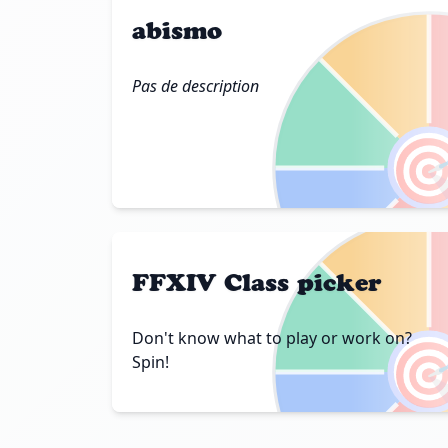
abismo
Pas de description

FFXIV Class picker
Don't know what to play or work on?

Spin!