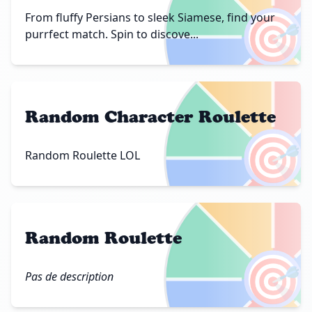
🎯
From fluffy Persians to sleek Siamese, find your
purrfect match. Spin to discove...
Random Character Roulette
🎯
Random Roulette LOL
Random Roulette
🎯
Pas de description