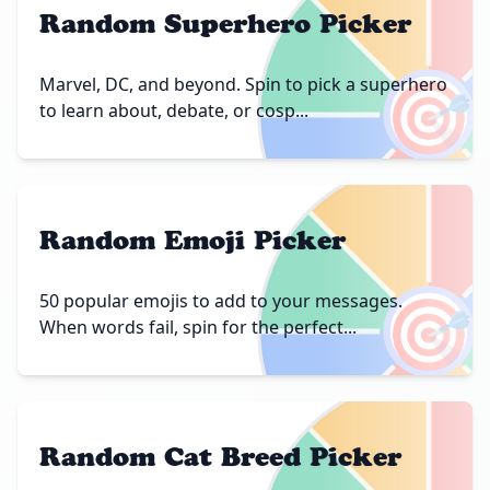
Random Superhero Picker
🎯
Marvel, DC, and beyond. Spin to pick a superhero
to learn about, debate, or cosp...
Random Emoji Picker
🎯
50 popular emojis to add to your messages.
When words fail, spin for the perfect...
Random Cat Breed Picker