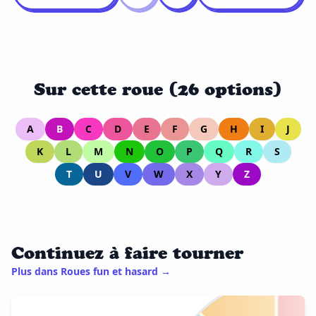
Sur cette roue (26 options)
A
B
C
D
E
F
G
H
I
J
K
L
M
N
O
P
Q
R
S
T
U
V
W
X
Y
Z
Continuez à faire tourner
Plus dans Roues fun et hasard →