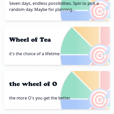
🎯
Seven days, endless possibilities. Spin to pick a
random day. Maybe for planning...
Wheel of Tea
🎯
it's the choice of a lifetime
the wheel of O
🎯
the more O's you get the better.