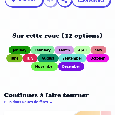
Sur cette roue (12 options)
January
February
March
April
May
June
July
August
September
October
November
December
Continuez à faire tourner
Plus dans Roues de fêtes →