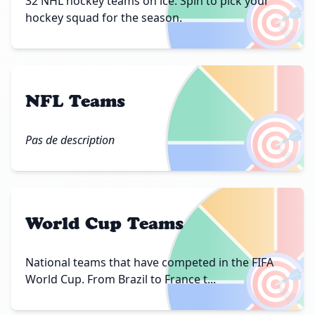
🎯
32 NHL hockey teams on ice. Spin to pick your
hockey squad for the season.
NFL Teams
🎯
Pas de description
World Cup Teams
🎯
National teams that have competed in the FIFA
World Cup. From Brazil to France t...