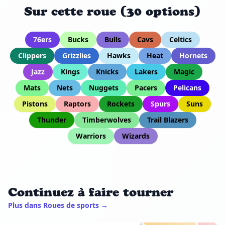
Sur cette roue (30 options)
76ers
Bucks
Bulls
Cavs
Celtics
Clippers
Grizzlies
Hawks
Heat
Hornets
Jazz
Kings
Knicks
Lakers
Magic
Mats
Nets
Nuggets
Pacers
Pelicans
Pistons
Raptors
Rockets
Spurs
Suns
Thunder
Timberwolves
Trail Blazers
Warriors
Wizards
Continuez à faire tourner
Plus dans Roues de sports →