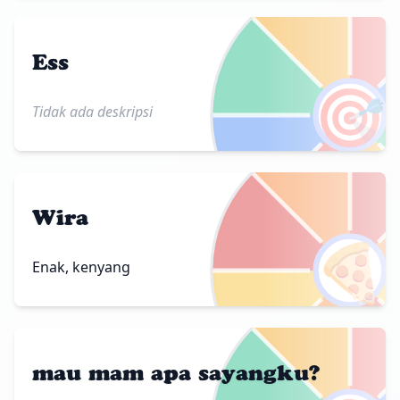
Ess
🎯
Tidak ada deskripsi
Wira
🍕
Enak, kenyang
mau mam apa sayangku?