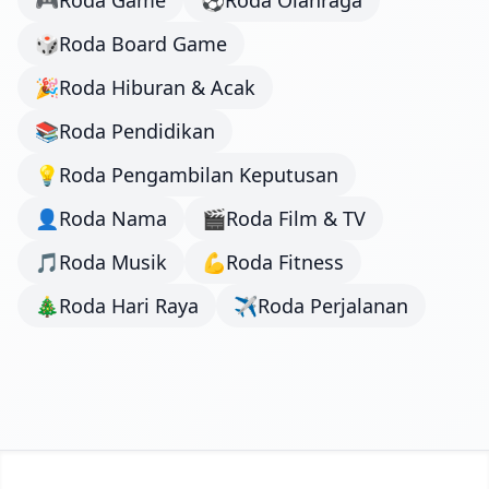
🎮
Roda Game
⚽
Roda Olahraga
🎲
Roda Board Game
🎉
Roda Hiburan & Acak
📚
Roda Pendidikan
💡
Roda Pengambilan Keputusan
👤
Roda Nama
🎬
Roda Film & TV
🎵
Roda Musik
💪
Roda Fitness
🎄
Roda Hari Raya
✈️
Roda Perjalanan