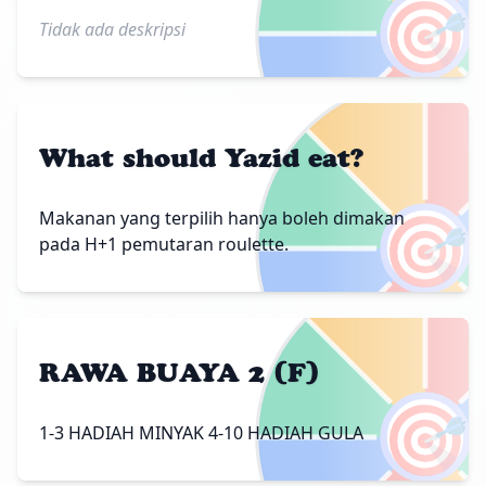
🎯
Tidak ada deskripsi
What should Yazid eat?
🎯
Makanan yang terpilih hanya boleh dimakan
pada H+1 pemutaran roulette.
RAWA BUAYA 2 (F)
🎯
1-3 HADIAH MINYAK 4-10 HADIAH GULA