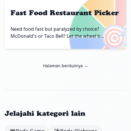
Fast Food Restaurant Picker
🎯
Need food fast but paralyzed by choice?
McDonald's or Taco Bell? Let the wheel b...
Halaman berikutnya →
Jelajahi kategori lain