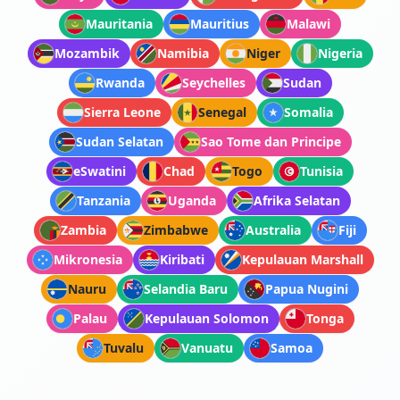
Mauritania
Mauritius
Malawi
Mozambik
Namibia
Niger
Nigeria
Rwanda
Seychelles
Sudan
Sierra Leone
Senegal
Somalia
Sudan Selatan
Sao Tome dan Principe
eSwatini
Chad
Togo
Tunisia
Tanzania
Uganda
Afrika Selatan
Zambia
Zimbabwe
Australia
Fiji
Mikronesia
Kiribati
Kepulauan Marshall
Nauru
Selandia Baru
Papua Nugini
Palau
Kepulauan Solomon
Tonga
Tuvalu
Vanuatu
Samoa