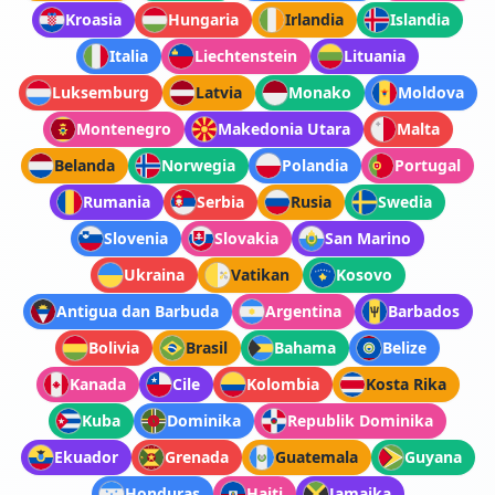
Kroasia
Hungaria
Irlandia
Islandia
Italia
Liechtenstein
Lituania
Luksemburg
Latvia
Monako
Moldova
Montenegro
Makedonia Utara
Malta
Belanda
Norwegia
Polandia
Portugal
Rumania
Serbia
Rusia
Swedia
Slovenia
Slovakia
San Marino
Ukraina
Vatikan
Kosovo
Antigua dan Barbuda
Argentina
Barbados
Bolivia
Brasil
Bahama
Belize
Kanada
Cile
Kolombia
Kosta Rika
Kuba
Dominika
Republik Dominika
Ekuador
Grenada
Guatemala
Guyana
Honduras
Haiti
Jamaika