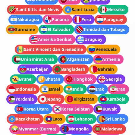
Saint Kitts dan Nevis
Saint Lucia
Meksiko
Nikaragua
Panama
Peru
Paraguay
Suriname
El Salvador
Trinidad dan Tobago
Amerika Serikat
Uruguay
Saint Vincent dan Grenadine
Venezuela
Uni Emirat Arab
Afganistan
Armenia
Azerbaijan
Bangladesh
Bahrain
Brunei
Bhutan
Tiongkok
Georgia
Indonesia
Israel
India
Irak
Iran
Yordania
Jepang
Kirgizstan
Kamboja
Korea Utara
Korea Selatan
Kuwait
Kazakhstan
Laos
Lebanon
Sri Lanka
Myanmar (Burma)
Mongolia
Maladewa