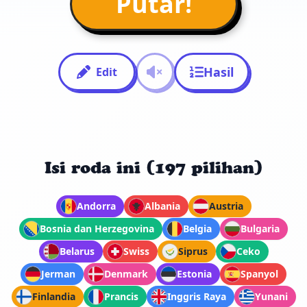
Putar!
Hasil
Edit
Isi roda ini (197 pilihan)
Andorra
Albania
Austria
Bosnia dan Herzegovina
Belgia
Bulgaria
Belarus
Swiss
Siprus
Ceko
Jerman
Denmark
Estonia
Spanyol
Finlandia
Prancis
Inggris Raya
Yunani