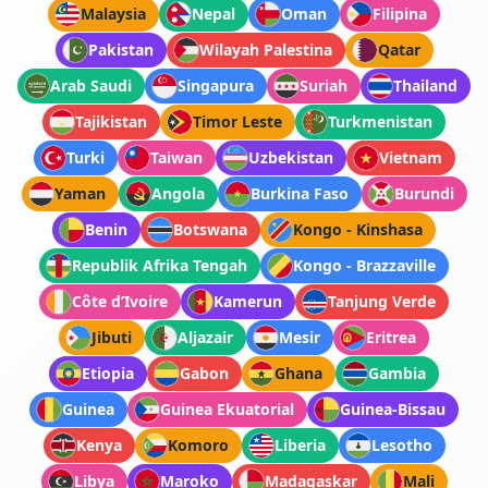
Malaysia
Nepal
Oman
Filipina
Pakistan
Wilayah Palestina
Qatar
Arab Saudi
Singapura
Suriah
Thailand
Tajikistan
Timor Leste
Turkmenistan
Turki
Taiwan
Uzbekistan
Vietnam
Yaman
Angola
Burkina Faso
Burundi
Benin
Botswana
Kongo - Kinshasa
Republik Afrika Tengah
Kongo - Brazzaville
Côte d’Ivoire
Kamerun
Tanjung Verde
Jibuti
Aljazair
Mesir
Eritrea
Etiopia
Gabon
Ghana
Gambia
Guinea
Guinea Ekuatorial
Guinea-Bissau
Kenya
Komoro
Liberia
Lesotho
Libya
Maroko
Madagaskar
Mali