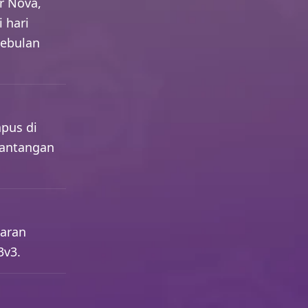
rr Nova,
 hari
sebulan
apus di
tantangan
taran
3v3.