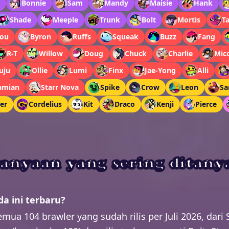
Bonnie
Sam
Mandy
Maisie
Hank
Shade
Meeple
Trunk
Bolt
Mortis
T
ou
Byron
Ruffs
Squeak
Buzz
Fang
R-T
Willow
Doug
Chuck
Charlie
Mic
uju
Ollie
Lumi
Finx
Jae-Yong
Alli
amian
Starr Nova
Spike
Crow
Leon
Sa
er
Cordelius
Kit
Draco
Kenji
Pierce
anyaan yang sering ditan
a ini terbaru?
semua 104 brawler yang sudah rilis per Juli 2026, dari 