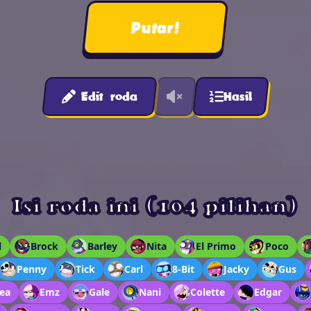
Putar!
Edit roda
Hasil
Isi roda ini (104 pilihan)
l
Brock
Barley
Nita
El Primo
Poco
Penny
Tick
Carl
8-Bit
Jacky
Gus
ea
Emz
Gale
Nani
Colette
Edgar