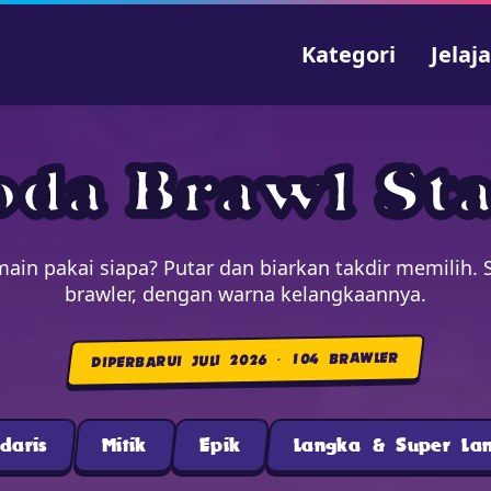
Kategori
Jelaj
oda Brawl Sta
ain pakai siapa? Putar dan biarkan takdir memilih.
brawler, dengan warna kelangkaannya.
DIPERBARUI JULI 2026 · 104 BRAWLER
daris
Mitik
Epik
Langka & Super La