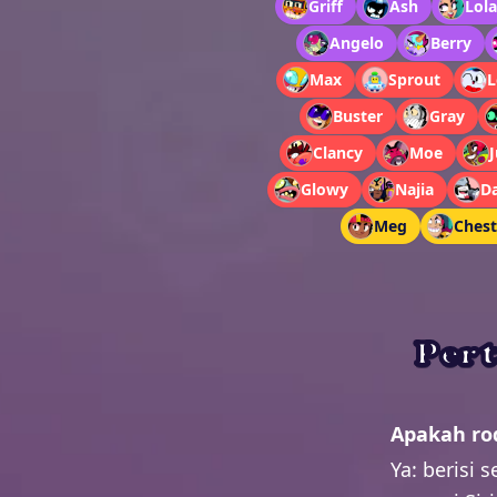
Griff
Ash
Lola
Angelo
Berry
Max
Sprout
L
Buster
Gray
Clancy
Moe
J
Glowy
Najia
D
Meg
Chest
Pert
Apakah rod
Ya: berisi 