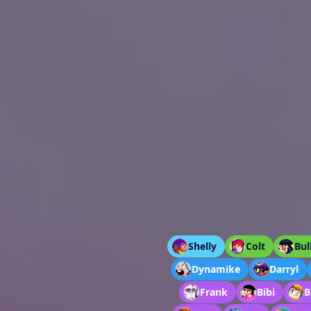
Shelly
Colt
Bul
Dynamike
Darryl
Frank
Bibi
B