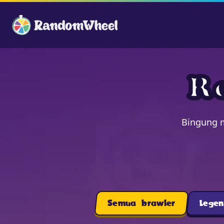
R
Bingung m
Semua brawler
Legen