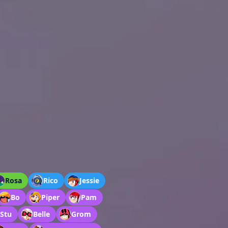
Rosa
Rico
Jessie
Bo
Piper
Pam
Stu
Belle
Grom