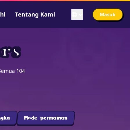
ahi
Tentang Kami
Masuk
rs
 Semua 104
ngka
Mode permainan