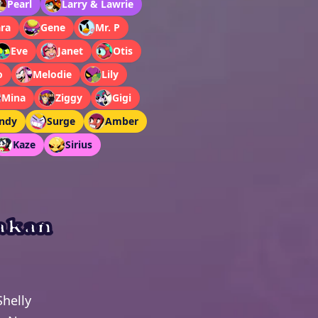
Pearl
Larry & Lawrie
ara
Gene
Mr. P
Eve
Janet
Otis
o
Melodie
Lily
Mina
Ziggy
Gigi
ndy
Surge
Amber
Kaze
Sirius
yakan
Shelly