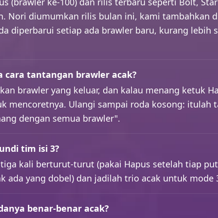
us (brawler ke-100) dan rilis terbaru seperti Bolt, Sta
. Nori diumumkan rilis bulan ini, kami tambahkan di
oda diperbarui setiap ada brawler baru, kurang lebih 
 cara tantangan brawler acak?
nkan brawler yang keluar, dan kalau menang ketuk H
k mencoretnya. Ulangi sampai roda kosong: itulah 
nang dengan semua brawler".
ndi tim isi 3?
 tiga kali berturut-turut (pakai Hapus setelah tiap pu
k ada yang dobel) dan jadilah trio acak untuk mode 
danya benar-benar acak?