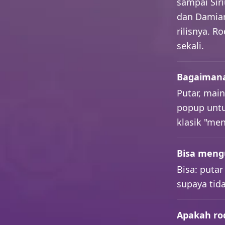
sampai Siri
dan Damian
rilisnya. R
sekali.
Bagaimana
Putar, mai
popup untu
klasik "me
Bisa mengu
Bisa: putar
supaya tida
Apakah ro