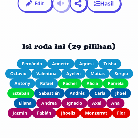
Hasil
Edit
Isi roda ini (29 pilihan)
Fernándo
Annette
Agnesi
Trisha
Octavio
Valentina
Ayelen
Matías
Sergio
Antony
Rafael
Rachel
Alicia
Pamela
Esteban
Sebastián
Andrés
Carla
Jhoel
Eliana
Andrea
Ignacio
Axel
Ana
Jazmin
Fabián
Jhoelis
Monzerrat
Flor