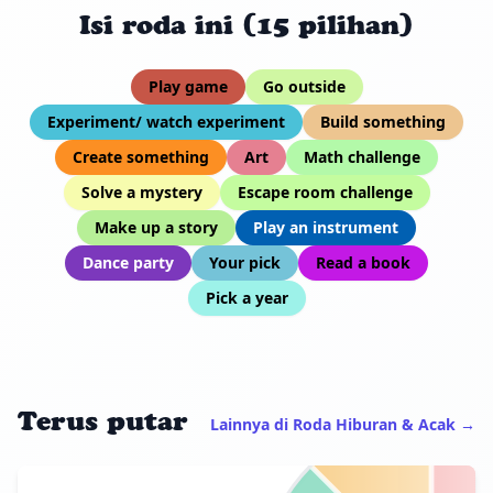
Isi roda ini (15 pilihan)
Play game
Go outside
Experiment/ watch experiment
Build something
Create something
Art
Math challenge
Solve a mystery
Escape room challenge
Make up a story
Play an instrument
Dance party
Your pick
Read a book
Pick a year
Terus putar
Lainnya di Roda Hiburan & Acak →