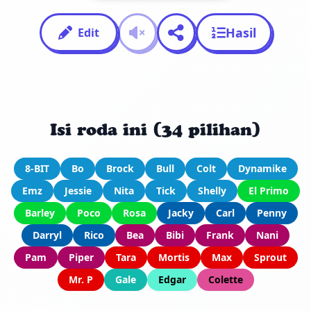
Hasil
Edit
Isi roda ini (34 pilihan)
8-BIT
Bo
Brock
Bull
Colt
Dynamike
Emz
Jessie
Nita
Tick
Shelly
El Primo
Barley
Poco
Rosa
Jacky
Carl
Penny
Darryl
Rico
Bea
Bibi
Frank
Nani
Pam
Piper
Tara
Mortis
Max
Sprout
Mr. P
Gale
Edgar
Colette