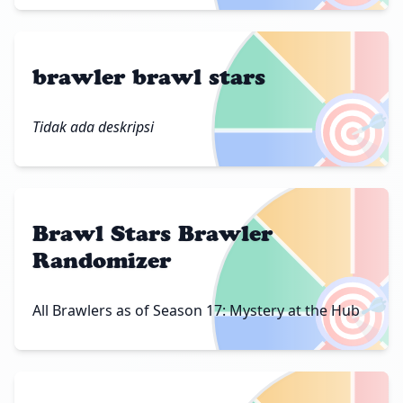
brawler brawl stars
🎯
Tidak ada deskripsi
Brawl Stars Brawler
Randomizer
🎯
All Brawlers as of Season 17: Mystery at the Hub