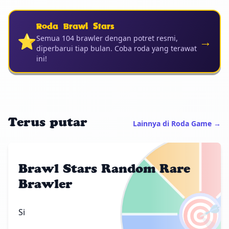
Roda Brawl Stars
⭐
→
Semua 104 brawler dengan potret resmi,
diperbarui tiap bulan. Coba roda yang terawat
ini!
Terus putar
Lainnya di Roda Game →
Brawl Stars Random Rare
Brawler
🎯
Si