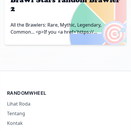
2
🎯
All the Brawlers: Rare, Mythic, Legendary,
Common... <p>If you <a href='https://...
RANDOMWHEEL
Lihat Roda
Tentang
Kontak