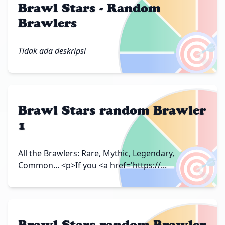
Brawl Stars - Random
Brawlers
🎯
Tidak ada deskripsi
Brawl Stars random Brawler
1
🎯
All the Brawlers: Rare, Mythic, Legendary,
Common... <p>If you <a href='https://...
Brawl Stars random Brawler