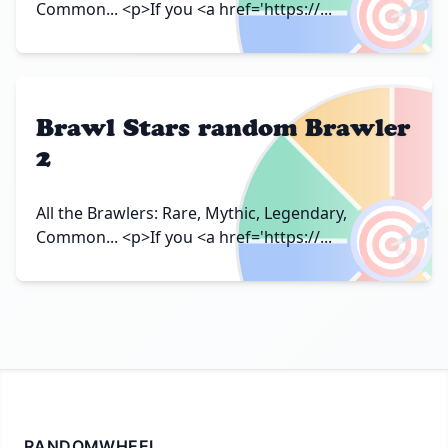
🎯
Common... <p>If you <a href='https://...
Brawl Stars random Brawler
2
🎯
All the Brawlers: Rare, Mythic, Legendary,
Common... <p>If you <a href='https://...
RANDOMWHEEL