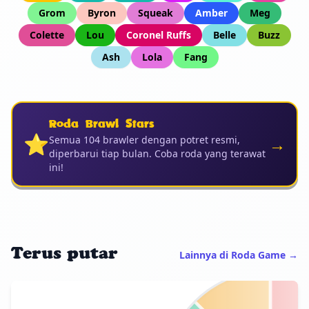
Grom
Byron
Squeak
Amber
Meg
Colette
Lou
Coronel Ruffs
Belle
Buzz
Ash
Lola
Fang
Roda Brawl Stars
⭐
→
Semua 104 brawler dengan potret resmi,
diperbarui tiap bulan. Coba roda yang terawat
ini!
Terus putar
Lainnya di Roda Game →