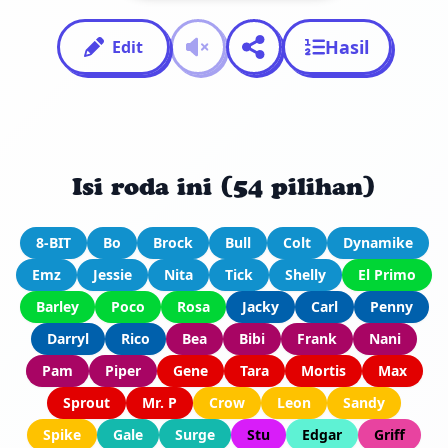
Hasil
Edit
Isi roda ini (54 pilihan)
8-BIT
Bo
Brock
Bull
Colt
Dynamike
Emz
Jessie
Nita
Tick
Shelly
El Primo
Barley
Poco
Rosa
Jacky
Carl
Penny
Darryl
Rico
Bea
Bibi
Frank
Nani
Pam
Piper
Gene
Tara
Mortis
Max
Sprout
Mr. P
Crow
Leon
Sandy
Spike
Gale
Surge
Stu
Edgar
Griff