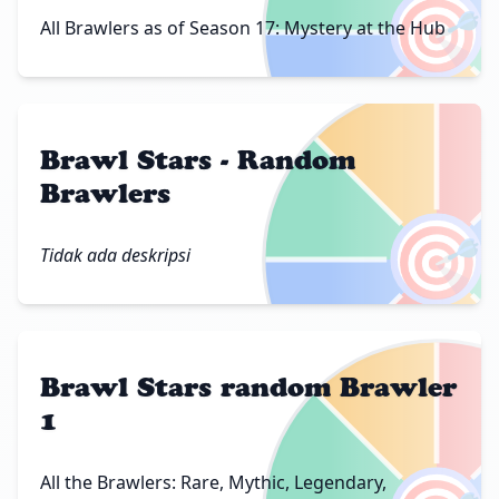
🎯
All Brawlers as of Season 17: Mystery at the Hub
Brawl Stars - Random
Brawlers
🎯
Tidak ada deskripsi
Brawl Stars random Brawler
1
All the Brawlers: Rare, Mythic, Legendary,