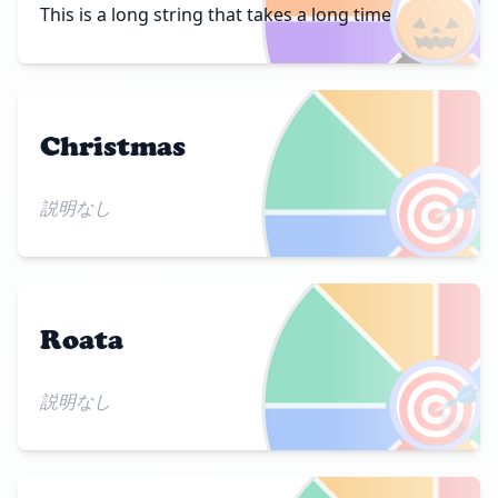
🎃
This is a long string that takes a long time
Christmas
🎯
説明なし
Roata
🎯
説明なし