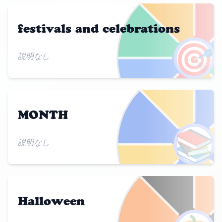
festivals and celebrations
🎯
説明なし
MONTH
📚
説明なし
Halloween