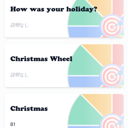
How was your holiday?
🎯
説明なし
Christmas Wheel
🎯
説明なし
Christmas
🎯
B1