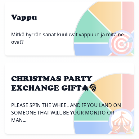
Vappu
🎯
Mitkä hyrrän sanat kuuluvat vappuun ja mitä ne
ovat?
CHRISTMAS PARTY
EXCHANGE GIFT🎄🎅
PLEASE SPIN THE WHEEL AND IF YOU LAND ON
🎪
SOMEONE THAT WILL BE YOUR MONITO OR
MAN...