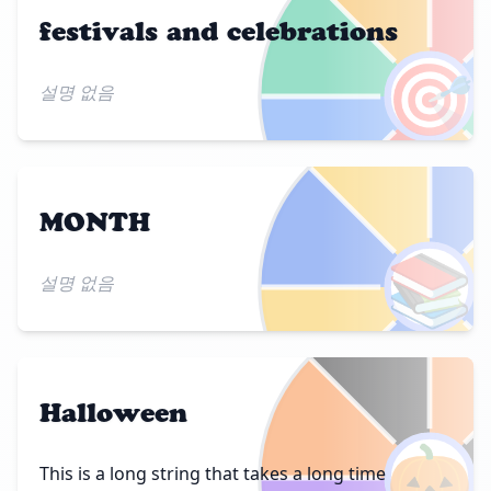
festivals and celebrations
🎯
설명 없음
MONTH
📚
설명 없음
Halloween
🎃
This is a long string that takes a long time