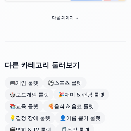
다음 페이지 →
다른 카테고리 둘러보기
🎮
게임 룰렛
⚽
스포츠 룰렛
🎲
보드게임 룰렛
🎉
재미 & 랜덤 룰렛
📚
교육 룰렛
🍕
음식 & 음료 룰렛
💡
결정 장애 룰렛
👤
이름 뽑기 룰렛
🎬
영화 & TV 룰렛
🎵
음악 룰렛