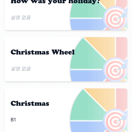
How was your holiday?
🎯
설명 없음
Christmas Wheel
🎯
설명 없음
Christmas
🎯
B1