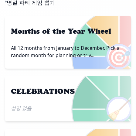
명절 파티 게임 뽑기
Months of the Year Wheel
🎯
All 12 months from January to December. Pick a
random month for planning or triv...
CELEBRATIONS
🧹
설명 없음