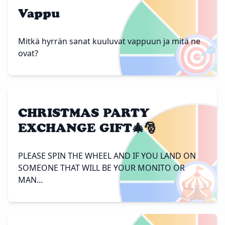
Vappu
🎯
Mitkä hyrrän sanat kuuluvat vappuun ja mitä ne
ovat?
CHRISTMAS PARTY
EXCHANGE GIFT🎄🎅
PLEASE SPIN THE WHEEL AND IF YOU LAND ON
🎪
SOMEONE THAT WILL BE YOUR MONITO OR
MAN...