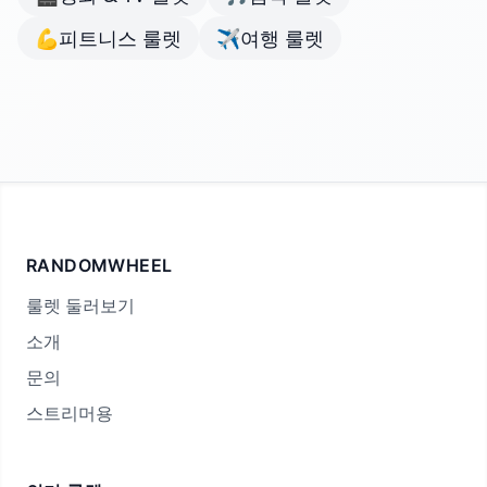
💪
피트니스 룰렛
✈️
여행 룰렛
RANDOMWHEEL
룰렛 둘러보기
소개
문의
스트리머용