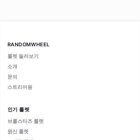
RANDOMWHEEL
룰렛 둘러보기
소개
문의
스트리머용
인기 룰렛
브롤스타즈 룰렛
원신 룰렛