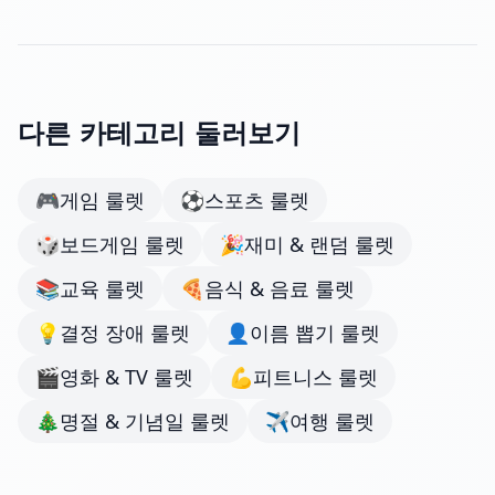
다른 카테고리 둘러보기
🎮
게임 룰렛
⚽
스포츠 룰렛
🎲
보드게임 룰렛
🎉
재미 & 랜덤 룰렛
📚
교육 룰렛
🍕
음식 & 음료 룰렛
💡
결정 장애 룰렛
👤
이름 뽑기 룰렛
🎬
영화 & TV 룰렛
💪
피트니스 룰렛
🎄
명절 & 기념일 룰렛
✈️
여행 룰렛