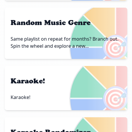
Random Music Genre
🎯
Same playlist on repeat for months? Branch out.
Spin the wheel and explore a new...
Karaoke!
🎯
Karaoke!