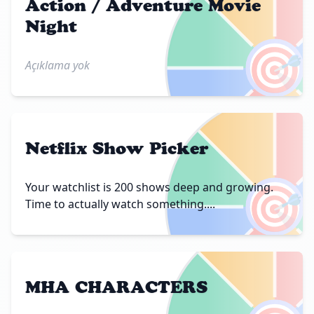
Action / Adventure Movie
Night
🎯
Açıklama yok
Netflix Show Picker
🎯
Your watchlist is 200 shows deep and growing.
Time to actually watch something....
MHA CHARACTERS