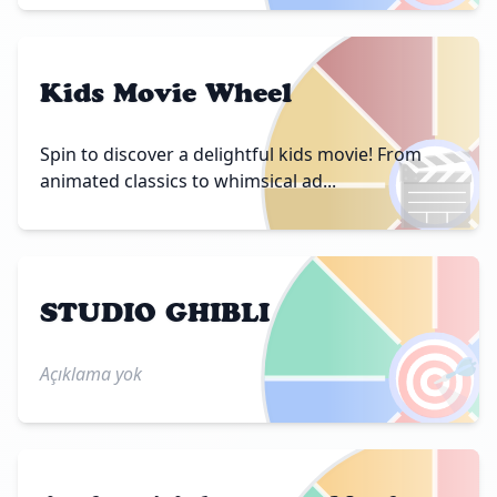
Kids Movie Wheel
🎬
Spin to discover a delightful kids movie! From
animated classics to whimsical ad...
STUDIO GHIBLI
🎯
Açıklama yok