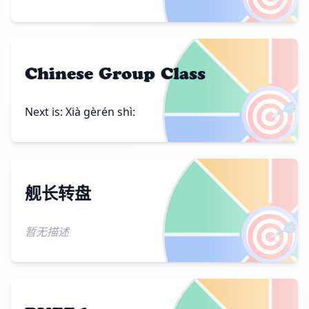
Chinese Group Class
🎯
Next is: Xià gèrén shì:
舰长转盘
🎯
暂无描述