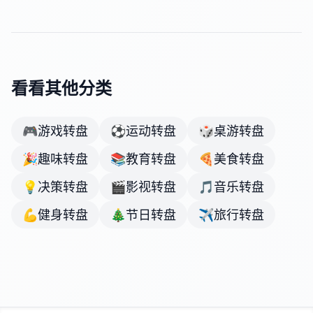
看看其他分类
🎮
游戏转盘
⚽
运动转盘
🎲
桌游转盘
🎉
趣味转盘
📚
教育转盘
🍕
美食转盘
💡
决策转盘
🎬
影视转盘
🎵
音乐转盘
💪
健身转盘
🎄
节日转盘
✈️
旅行转盘