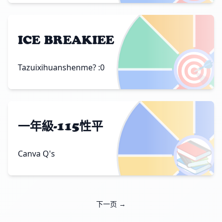
ICE BREAKIEE
🎯
Tazuixihuanshenme? :0
一年級-115性平
📚
Canva Q's
下一页 →