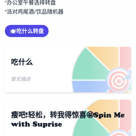
办公室午餐选择转盘
派对鸡尾酒/饮品随机器
🍽️
吃什么转盘
吃什么
🎯
暂无描述
瘦吧!轻松，转我得惊喜🤩Spin Me
with Suprise