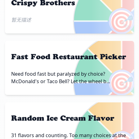
Crispy Brothers
🎯
暂无描述
Fast Food Restaurant Picker
🎯
Need food fast but paralyzed by choice?
McDonald's or Taco Bell? Let the wheel b...
Random Ice Cream Flavor
31 flavors and counting. Too many choices at the