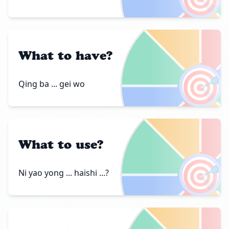
What to have?
🎯
Qing ba ... gei wo
What to use?
🎯
Ni yao yong ... haishi ...?