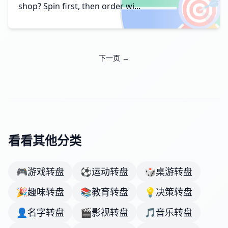
🎯
shop? Spin first, then order wi...
下一页 →
看看其他分类
🎮
游戏转盘
⚽
运动转盘
🎲
桌游转盘
🎉
趣味转盘
📚
教育转盘
💡
决策转盘
👤
名字转盘
🎬
影视转盘
🎵
音乐转盘