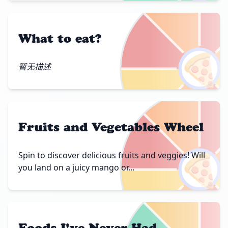
What to eat?
🍕
暂无描述
Fruits and Vegetables Wheel
🍕
Spin to discover delicious fruits and veggies! Will
you land on a juicy mango or...
Foods I've Never Had