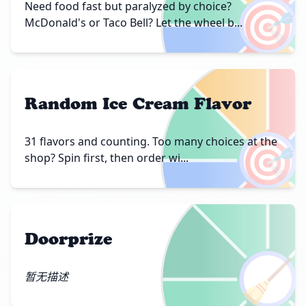
🎯
Need food fast but paralyzed by choice?
McDonald's or Taco Bell? Let the wheel b...
Random Ice Cream Flavor
🎯
31 flavors and counting. Too many choices at the
shop? Spin first, then order wi...
Doorprize
🧹
暂无描述