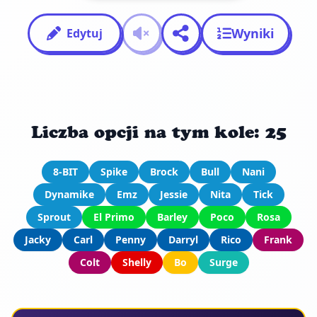
Wyniki
Edytuj
Liczba opcji na tym kole: 25
8-BIT
Spike
Brock
Bull
Nani
Dynamike
Emz
Jessie
Nita
Tick
Sprout
El Primo
Barley
Poco
Rosa
Jacky
Carl
Penny
Darryl
Rico
Frank
Colt
Shelly
Bo
Surge