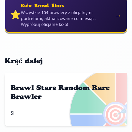
Koło Brawl Stars
⭐
→
Wszystkie 104 brawlery z oficjalnymi
portretami, aktualizowane co miesiąc.
Wypróbuj oficjalne koło!
Kręć dalej
Brawl Stars Random Rare
Brawler
🎯
Si