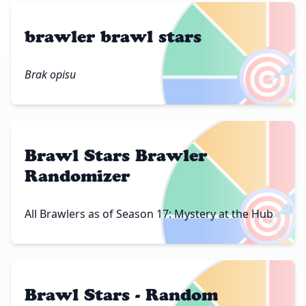
brawler brawl stars
🎯
Brak opisu
Brawl Stars Brawler
Randomizer
🎯
All Brawlers as of Season 17: Mystery at the Hub
Brawl Stars - Random