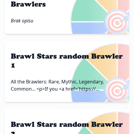
Brawlers
🎯
Brak opisu
Brawl Stars random Brawler
1
🎯
All the Brawlers: Rare, Mythic, Legendary,
Common... <p>If you <a href='https://...
Brawl Stars random Brawler
2