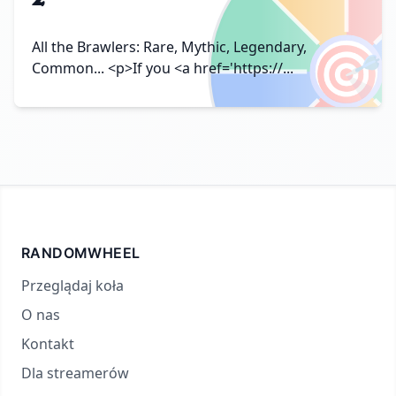
🎯
All the Brawlers: Rare, Mythic, Legendary,
Common... <p>If you <a href='https://...
RANDOMWHEEL
Przeglądaj koła
O nas
Kontakt
Dla streamerów