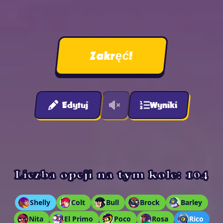
Zakręć!
Edytuj
Wyniki
Liczba opcji na tym kole: 104
Shelly
Colt
Bull
Brock
Barley
Nita
El Primo
Poco
Rosa
Rico