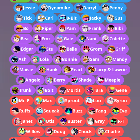
Jessie
Dynamike
Darryl
Penny
Tick
Carl
8-Bit
Jacky
Gus
Bo
Piper
Pam
Frank
Bibi
Bea
Emz
Gale
Nani
Colette
Edgar
Stu
Belle
Grom
Griff
Ash
Lola
Bonnie
Sam
Mandy
Maisie
Hank
Pearl
Larry & Lawrie
Angelo
Berry
Shade
Meeple
Trunk
Bolt
Mortis
Tara
Gene
Mr. P
Max
Sprout
Lou
Byron
Ruffs
Squeak
Buzz
Fang
Eve
Janet
Otis
Buster
Gray
R-T
Willow
Doug
Chuck
Charlie