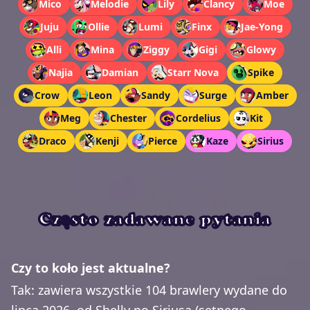
Mico
Melodie
Lily
Clancy
Moe
Juju
Ollie
Lumi
Finx
Jae-Yong
Alli
Mina
Ziggy
Gigi
Glowy
Najia
Damian
Starr Nova
Spike
Crow
Leon
Sandy
Surge
Amber
Meg
Chester
Cordelius
Kit
Draco
Kenji
Pierce
Kaze
Sirius
Często zadawane pytania
Czy to koło jest aktualne?
Tak: zawiera wszystkie 104 brawlery wydane do