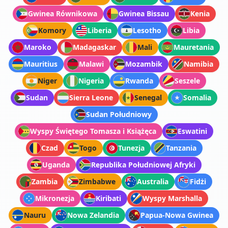
Gwinea Równikowa
Gwinea Bissau
Kenia
Komory
Liberia
Lesotho
Libia
Maroko
Madagaskar
Mali
Mauretania
Mauritius
Malawi
Mozambik
Namibia
Niger
Nigeria
Rwanda
Seszele
Sudan
Sierra Leone
Senegal
Somalia
Sudan Południowy
Wyspy Świętego Tomasza i Książęca
Eswatini
Czad
Togo
Tunezja
Tanzania
Uganda
Republika Południowej Afryki
Zambia
Zimbabwe
Australia
Fidżi
Mikronezja
Kiribati
Wyspy Marshalla
Nauru
Nowa Zelandia
Papua-Nowa Gwinea