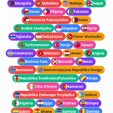
Mongolia
Malediwy
Malezja
Nepal
Oman
Filipiny
Pakistan
Terytoria Palestyńskie
Katar
Arabia Saudyjska
Singapur
Syria
Tajlandia
Tadżykistan
Timor Wschodni
Turkmenistan
Turcja
Tajwan
Uzbekistan
Wietnam
Jemen
Angola
Burkina Faso
Burundi
Benin
Botswana
Demokratyczna Republika Konga
Republika Środkowoafrykańska
Kongo
Côte d’Ivoire
Kamerun
Republika Zielonego Przylądka
Dżibuti
Algieria
Egipt
Erytrea
Etiopia
Gabon
Ghana
Gambia
Gwinea