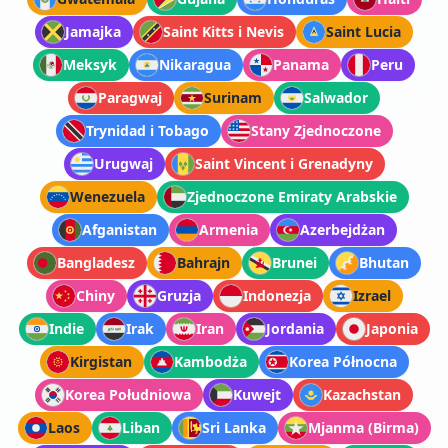
Jamajka
Saint Kitts i Nevis
Saint Lucia
Meksyk
Nikaragua
Panama
Peru
Paragwaj
Surinam
Salwador
Trynidad i Tobago
Stany Zjednoczone
Urugwaj
Saint Vincent i Grenadyny
Wenezuela
Zjednoczone Emiraty Arabskie
Afganistan
Armenia
Azerbejdżan
Bangladesz
Bahrajn
Brunei
Bhutan
Chiny
Gruzja
Indonezja
Izrael
Indie
Irak
Iran
Jordania
Japonia
Kirgistan
Kambodża
Korea Północna
Korea Południowa
Kuwejt
Kazachstan
Laos
Liban
Sri Lanka
Mjanma (Birma)