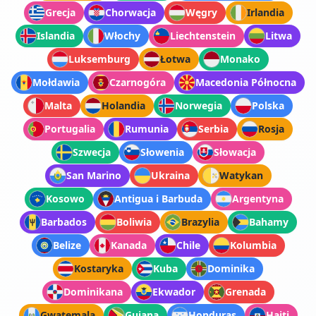
Grecja
Chorwacja
Węgry
Irlandia
Islandia
Włochy
Liechtenstein
Litwa
Luksemburg
Łotwa
Monako
Mołdawia
Czarnogóra
Macedonia Północna
Malta
Holandia
Norwegia
Polska
Portugalia
Rumunia
Serbia
Rosja
Szwecja
Słowenia
Słowacja
San Marino
Ukraina
Watykan
Kosowo
Antigua i Barbuda
Argentyna
Barbados
Boliwia
Brazylia
Bahamy
Belize
Kanada
Chile
Kolumbia
Kostaryka
Kuba
Dominika
Dominikana
Ekwador
Grenada
Gwatemala
Gujana
Honduras
Haiti