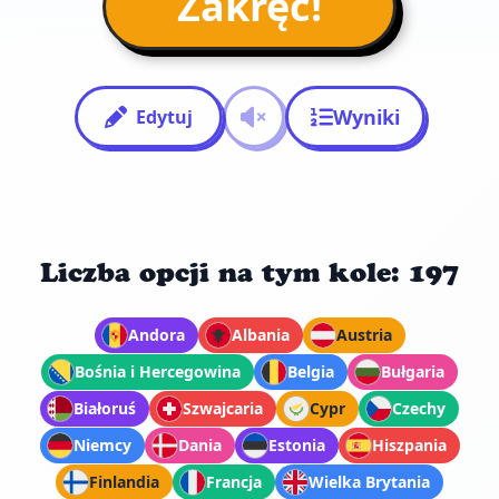
Zakręć!
Wyniki
Edytuj
Liczba opcji na tym kole: 197
Andora
Albania
Austria
Bośnia i Hercegowina
Belgia
Bułgaria
Białoruś
Szwajcaria
Cypr
Czechy
Niemcy
Dania
Estonia
Hiszpania
Finlandia
Francja
Wielka Brytania