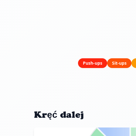
Push-ups
Sit-ups
Kręć dalej