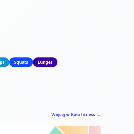
2
ups
Squats
Lunges
Więcej w Koła fitness →