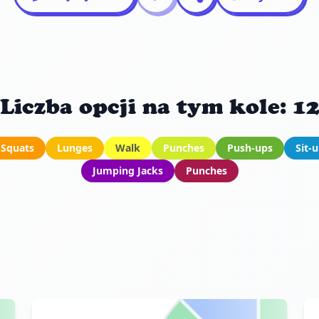
Liczba opcji na tym kole: 1
Squats
Lunges
Walk
Punches
Push-ups
Sit-
Jumping Jacks
Punches