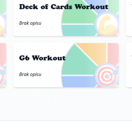
Deck of Cards Workout

💪
Brak opisu
G6 Workout

🎯
Brak opisu