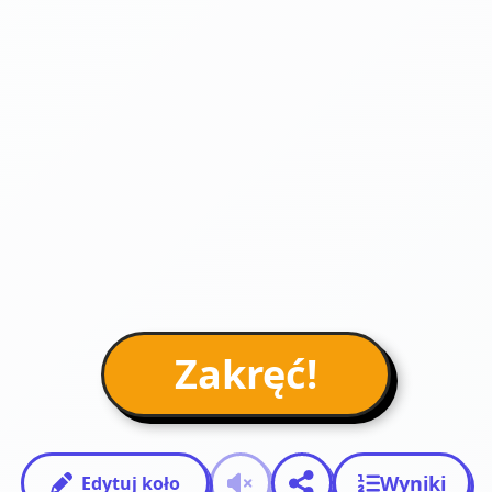
Zakręć!
Wyniki
Edytuj koło