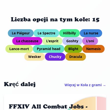
Liczba opcji na tym kole: 15
Le Piégeur
Le Spectre
Hillbilly
La nurse
La chasseuse
L'esprit
Goshty
L'oni
Lance-mort
Pyramid head
Blight
Nemesis
Wesker
Chucky
Dracula
Kręć dalej
Więcej w Koła z grami →
FFXIV All Combat Jobs -