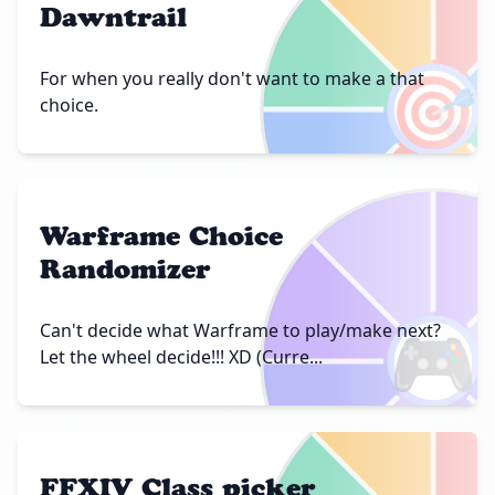
Dawntrail
🎯
For when you really don't want to make a that
choice.
Warframe Choice
Randomizer
🎮
Can't decide what Warframe to play/make next?
Let the wheel decide!!! XD (Curre...
FFXIV Class picker