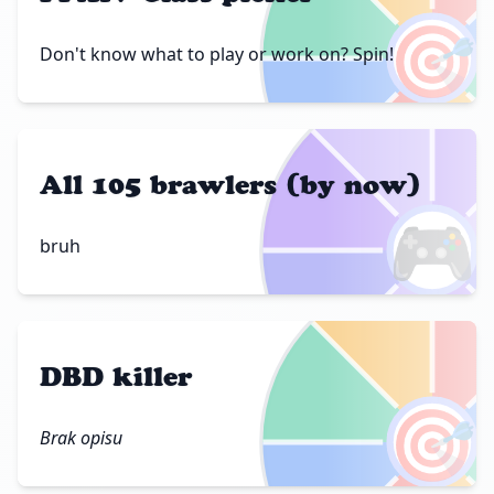
🎯
Don't know what to play or work on? Spin!
All 105 brawlers (by now)
🎮
bruh
DBD killer
🎯
Brak opisu