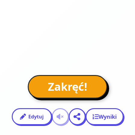
Zakręć!
Wyniki
Edytuj