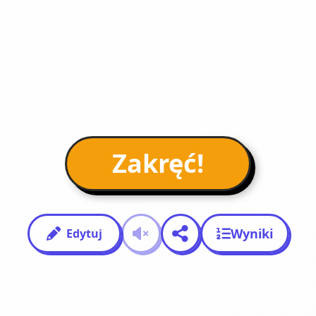
Zakręć!
Wyniki
Edytuj