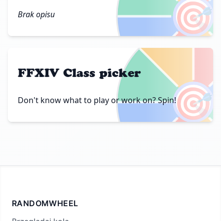
🎯
Brak opisu
FFXIV Class picker
🎯
Don't know what to play or work on? Spin!
RANDOMWHEEL