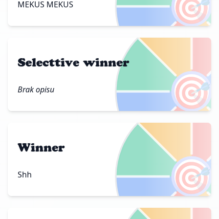
🎯
MEKUS MEKUS
Selecttive winner
🎯
Brak opisu
Winner
🎯
Shh