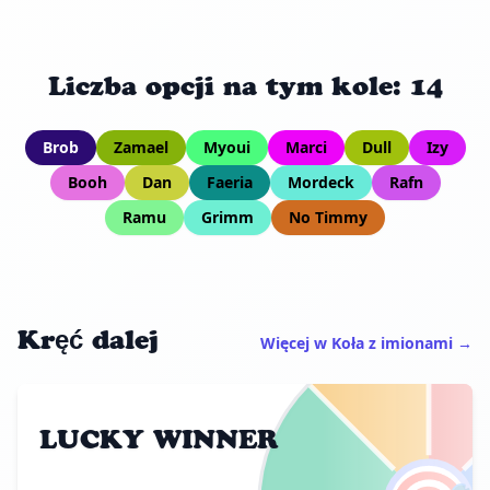
Liczba opcji na tym kole: 14
Brob
Zamael
Myoui
Marci
Dull
Izy
Booh
Dan
Faeria
Mordeck
Rafn
Ramu
Grimm
No Timmy
Kręć dalej
Więcej w Koła z imionami →
LUCKY WINNER