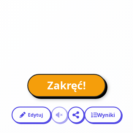
Zakręć!
Wyniki
Edytuj