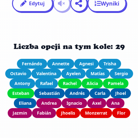
Wyniki
Edytuj
Liczba opcji na tym kole: 29
Fernándo
Annette
Agnesi
Trisha
Octavio
Valentina
Ayelen
Matías
Sergio
Antony
Rafael
Rachel
Alicia
Pamela
Esteban
Sebastián
Andrés
Carla
Jhoel
Eliana
Andrea
Ignacio
Axel
Ana
Jazmin
Fabián
Jhoelis
Monzerrat
Flor