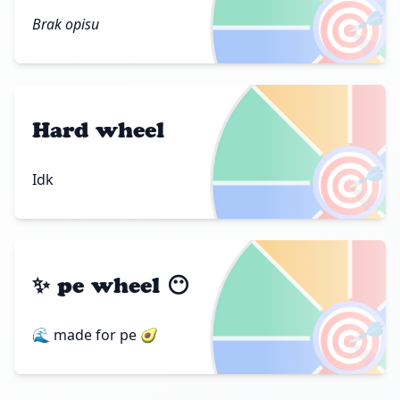
🎯
Brak opisu
Hard wheel
🎯
Idk
✨ pe wheel 😶
🎯
🌊 made for pe 🥑