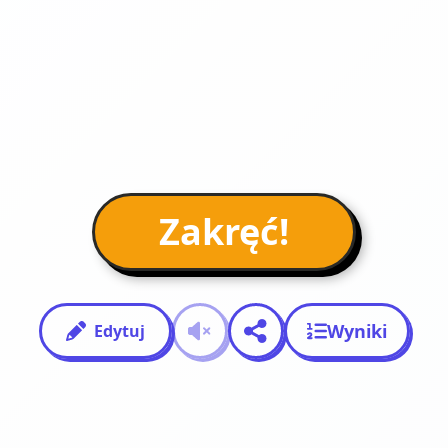
Zakręć!
Wyniki
Edytuj