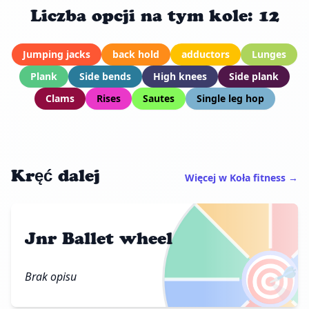
Liczba opcji na tym kole: 12
Jumping jacks
back hold
adductors
Lunges
Plank
Side bends
High knees
Side plank
Clams
Rises
Sautes
Single leg hop
Kręć dalej
Więcej w Koła fitness →
Jnr Ballet wheel
🎯
Brak opisu