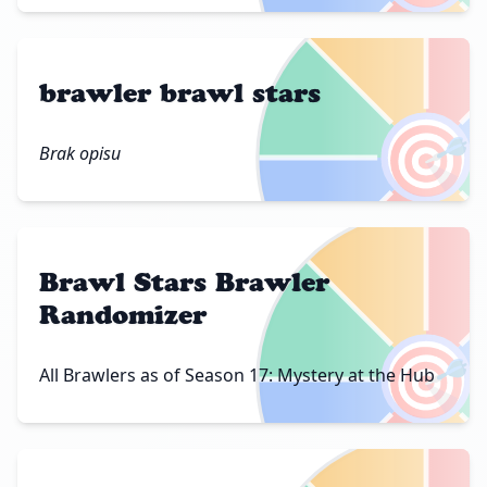
brawler brawl stars
🎯
Brak opisu
Brawl Stars Brawler
Randomizer
🎯
All Brawlers as of Season 17: Mystery at the Hub