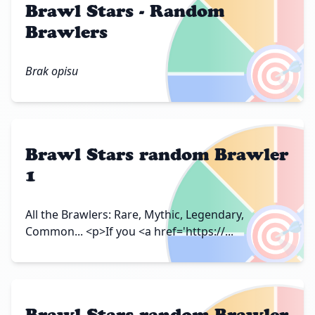
Brawl Stars - Random
Brawlers
🎯
Brak opisu
Brawl Stars random Brawler
1
🎯
All the Brawlers: Rare, Mythic, Legendary,
Common... <p>If you <a href='https://...
Brawl Stars random Brawler