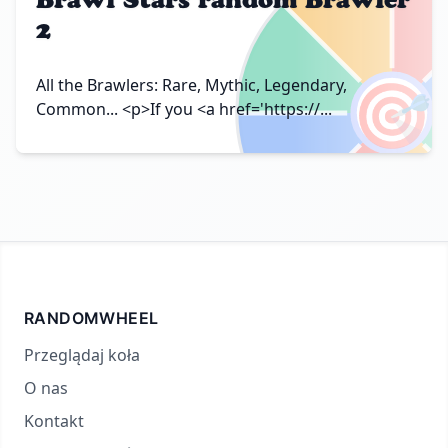
2
🎯
All the Brawlers: Rare, Mythic, Legendary,
Common... <p>If you <a href='https://...
RANDOMWHEEL
Przeglądaj koła
O nas
Kontakt