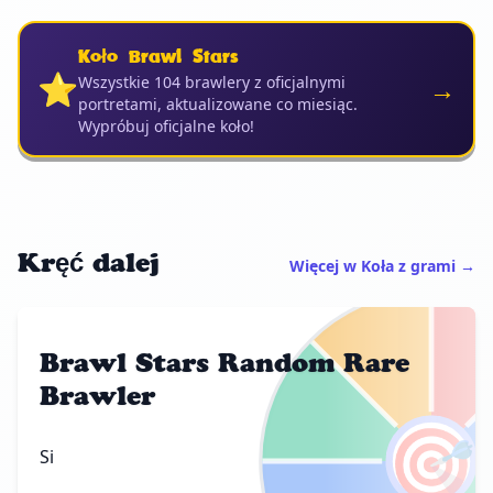
Koło Brawl Stars
⭐
→
Wszystkie 104 brawlery z oficjalnymi
portretami, aktualizowane co miesiąc.
Wypróbuj oficjalne koło!
Kręć dalej
Więcej w Koła z grami →
Brawl Stars Random Rare
Brawler
🎯
Si