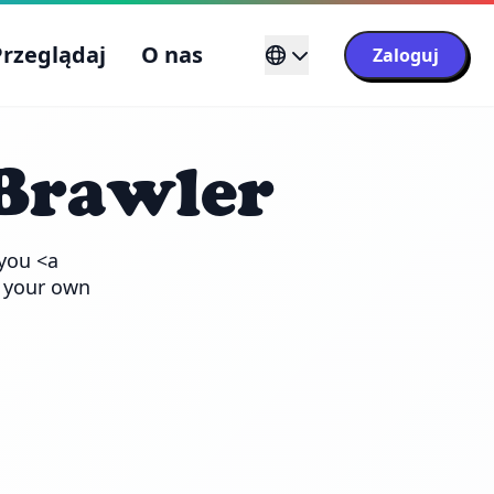
Przeglądaj
O nas
Zaloguj
Brawler
you <a 
 your own 