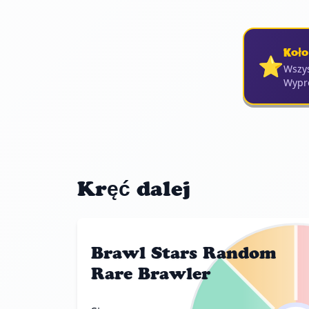
Koło
⭐
Wszys
Wypró
Kręć dalej
Brawl Stars Random
Rare Brawler