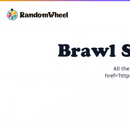
Brawl 
All th
href='htt