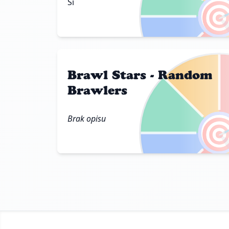

Si
Brawl Stars - Random
Brawlers

Brak opisu