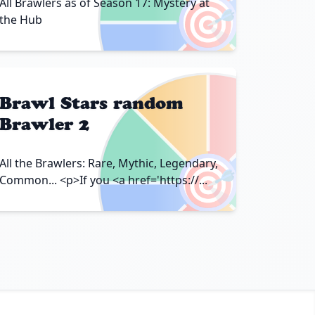
🎯
All Brawlers as of Season 17: Mystery at
the Hub
Brawl Stars random
Brawler 2
🎯
All the Brawlers: Rare, Mythic, Legendary,
Common... <p>If you <a href='https://...