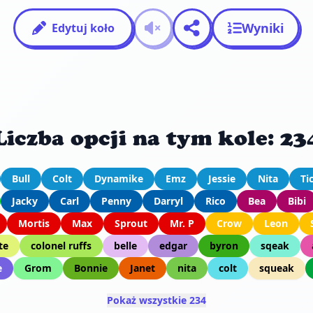
Wyniki
Edytuj koło
Liczba opcji na tym kole: 23
Bull
Colt
Dynamike
Emz
Jessie
Nita
Ti
Jacky
Carl
Penny
Darryl
Rico
Bea
Bibi
Mortis
Max
Sprout
Mr. P
Crow
Leon
te
colonel ruffs
belle
edgar
byron
sqeak
e
Grom
Bonnie
Janet
nita
colt
squeak
Pokaż wszystkie 234