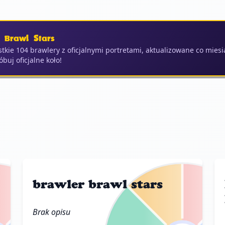
 Brawl Stars
tkie 104 brawlery z oficjalnymi portretami, aktualizowane co miesi
buj oficjalne koło!
brawler brawl stars
Brak opisu