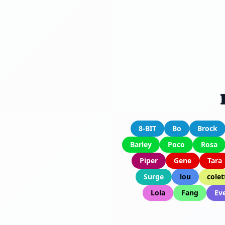
8-BIT
Bo
Brock
Barley
Poco
Rosa
Piper
Gene
Tara
Surge
lou
colet
Lola
Fang
Ev