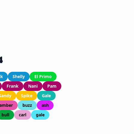
4
ck
Shelly
El Primo
Frank
Nani
Pam
Sandy
Spike
Gale
amber
buzz
ash
bull
carl
gale