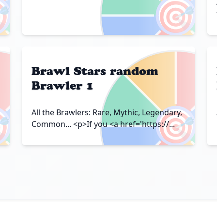

🎯
Brawl Stars random
Brawler 1

🎯
All the Brawlers: Rare, Mythic, Legendary,
Common... <p>If you <a href='https://...