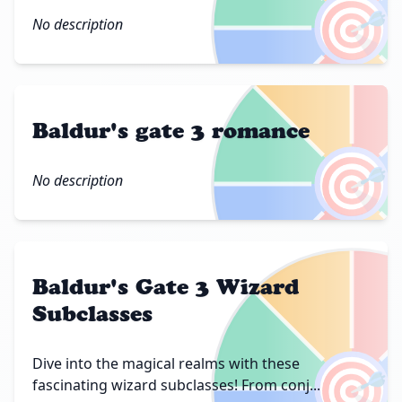
🎯
No description
Baldur's gate 3 romance
🎯
No description
Baldur's Gate 3 Wizard
Subclasses
🎯
Dive into the magical realms with these
fascinating wizard subclasses! From conj...