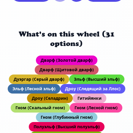
What's on this wheel (31
options)
Дварф (Золотой дварф)
Дварф (Щитовой дварф)
Дуэргар (Серый дварф)
Эльф (Высший эльф)
Эльф (Лесной эльф)
Дроу (Следящий за Ллос)
Дроу (Селадрин)
Гитийянки
Гном (Скальный гном)
Гном (Лесной гном)
Гном (Глубинный гном)
Полуэльф (Высший полуэльф)