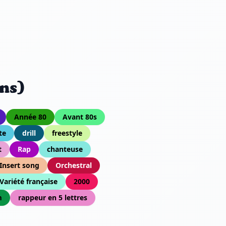
ns)
Année 80
Avant 80s
te
drill
freestyle
t
Rap
chanteuse
Insert song
Orchestral
Variété française
2000
m
rappeur en 5 lettres