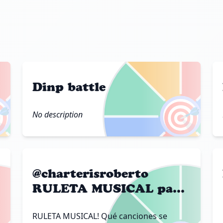
Dinp battle

🎯
No description
@charterisroberto
RULETA MUSICAL para
LIVE STREAMS! 🥁🎸🎹
RULETA MUSICAL! Qué canciones se
tiktok 20:30pm MX🇲🇽