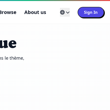
Browse
About us
Sign In
ue
s le thème, 