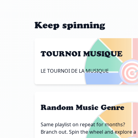
Keep spinning
TOURNOI MUSIQUE

LE TOURNOI DE LA MUSIQUE
Random Music Genre
Same playlist on repeat for months?
Branch out. Spin the wheel and explore a