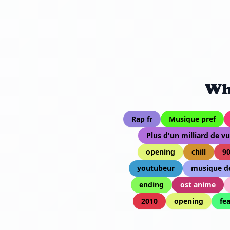
Wh
Rap fr
Musique pref
Plus d'un milliard de vu
opening
chill
9
youtubeur
musique de
ending
ost anime
2010
opening
fe