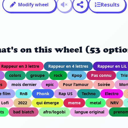
Results
Modify wheel
at's on this wheel (53 optio
Rappeur en 3 lettre
Rappeur en 4 lettres
Rappeur en LiL
colors
groupe
rock
Kpop
Pas connu
Tris
0s
mois dernier
epic
Pour l'amour
Soirée
Mor
 film
RnB
Phonk
Rap US
Techno
Electro
Lofi
2022
qui émerge
meme
metal
NRV
ats
bad biatch
afro/logobi
langue original
preno