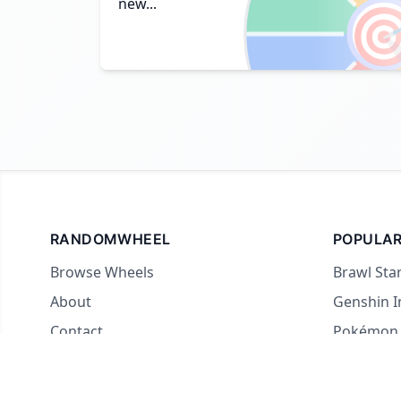
new...

RANDOMWHEEL
POPULAR
Browse Wheels
Brawl Sta
About
Genshin 
Contact
Pokémon
For streamers
Country 
Yes or No