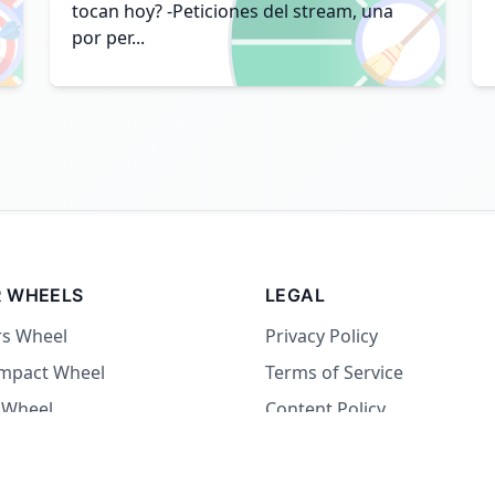

🧹
tocan hoy? -Peticiones del stream, una
-6UTC
por per...
 WHEELS
LEGAL
rs Wheel
Privacy Policy
Impact Wheel
Terms of Service
 Wheel
Content Policy
Wheel
 Wheel