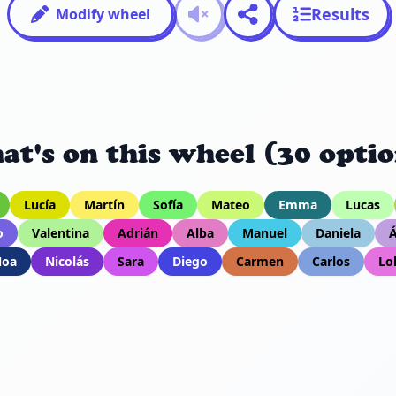
Results
Modify wheel
at's on this wheel (30 optio
Lucía
Martín
Sofía
Mateo
Emma
Lucas
o
Valentina
Adrián
Alba
Manuel
Daniela
Á
Noa
Nicolás
Sara
Diego
Carmen
Carlos
Lo