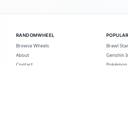
RANDOMWHEEL
POPULAR
Browse Wheels
Brawl Sta
About
Genshin 
Contact
Pokémon
For streamers
Country 
Yes or No
What to E
Truth or 