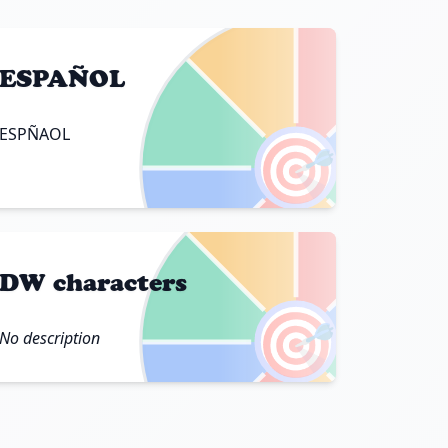
ESPAÑOL
ESPÑAOL
🎯
DW characters
🎯
No description