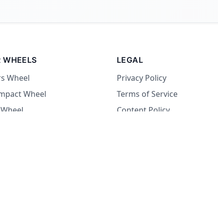
 WHEELS
LEGAL
rs Wheel
Privacy Policy
Impact Wheel
Terms of Service
 Wheel
Content Policy
Wheel
 Wheel
at Wheel
Dare Wheel