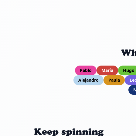
Wh
Pablo
María
Hugo
Alejandro
Paula
Le
Keep spinning