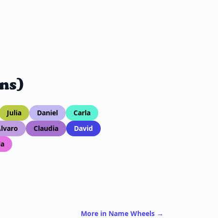
ns)
Julia
Daniel
Carla
lvaro
Claudia
David
la
More in Name Wheels →